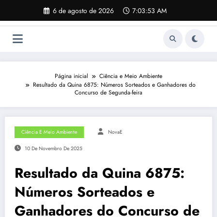
Pular
6 de agosto de 2026
7:03:54 AM
para
o
conteúdo
Página inicial
Ciência e Meio Ambiente
Resultado da Quina 6875: Números Sorteados e Ganhadores do
Concurso de Segunda-feira
Ciência E Meio Ambiente
NovaE
10 De Novembro De 2025
Resultado da Quina 6875:
Números Sorteados e
Ganhadores do Concurso de