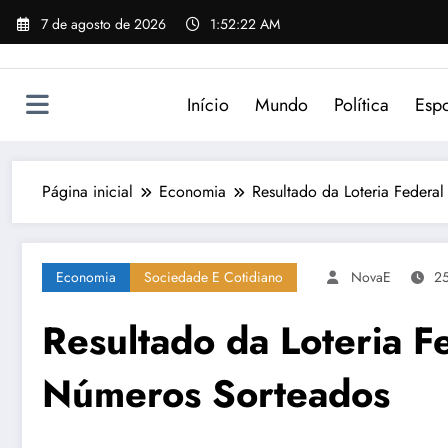
Pular
7 de agosto de 2026
1:52:22 AM
para
o
conteúdo
Início
Mundo
Política
Espo
Página inicial
Economia
Resultado da Loteria Federa
Economia
Sociedade E Cotidiano
NovaE
25
Resultado da Loteria F
Números Sorteados