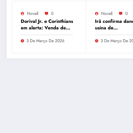
NovaE
0
NovaE
0
Dorival Jr. e Corinthians
Irã confirma dan
em alerta: Venda de
usina de
André ao Milan
enriquecimento 
movimenta o Parque
urânio após ataq
3 De Março De 2026
3 De Março De 2
São Jorge
embaixador evit
detalhes sobre
quantidade de ur
enriquecido