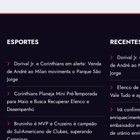
ESPORTES
RECENTE
Dorival Jr
Dorival Jr. e Corinthians em alerta: Venda
de André ao 
de André ao Milan movimenta o Parque São
Jorge
Jorge
Elenco de 
Corinthians Planeja Mini Pré-Temporada
Vale Tudo e ag
para Maio e Busca Recuperar Elenco e
Desempenho
Irã confir
enriqueciment
Bruninho é MVP e Cruzeiro é campeão
embaixador ev
do Sul-Americano de Clubes, superando
de urânio enr
Campinas