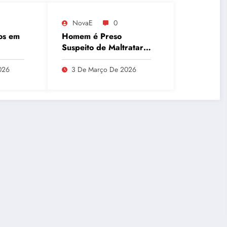
NovaE
0
os em
Homem é Preso
Suspeito de Maltratar
de
Mais de 100 Animais
ues e
Durante Lives
026
3 De Março De 2026
a
ânio