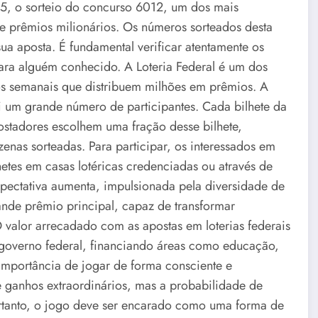
25, o sorteio do concurso 6012, um dos mais
e prêmios milionários. Os números sorteados desta
 aposta. É fundamental verificar atentamente os
 para alguém conhecido. A Loteria Federal é um dos
ios semanais que distribuem milhões em prêmios. A
i um grande número de participantes. Cada bilhete da
ostadores escolhem uma fração desse bilhete,
nas sorteadas. Para participar, os interessados em
hetes em casas lotéricas credenciadas ou através de
xpectativa aumenta, impulsionada pela diversidade de
nde prêmio principal, capaz de transformar
 valor arrecadado com as apostas em loterias federais
 governo federal, financiando áreas como educação,
 importância de jogar de forma consciente e
e ganhos extraordinários, mas a probabilidade de
ortanto, o jogo deve ser encarado como uma forma de