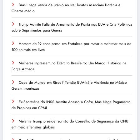
Brasil nega venda de urânio ao Irã; boatos associam Ucrânia e
Oriente Médio
Trump Admite Falta de Armamento de Ponta nos EUA e Cria Polêmica
sobre Suprimentos para Guerra
Homem de 19 anos preso em Fortaleza por matar e maltratar mais de
100 animais em lives
Mulheres Ingressam no Exército Brasileiro: Um Marco Histórico na
Força Armada
Copa do Mundo em Risco? Tensão EUA-Irã e Violência no México
Geram Incertezas
Ex-Secretária do INSS Admite Acesso a Cofre, Mas Nega Pagamento
de Propinas em CPMI
Melania Trump preside reunião do Conselho de Segurança da ONU
em meio a tensões globais