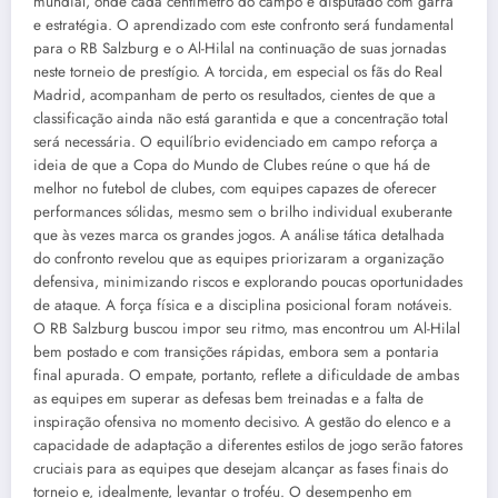
mundial, onde cada centímetro do campo é disputado com garra
e estratégia. O aprendizado com este confronto será fundamental
para o RB Salzburg e o Al-Hilal na continuação de suas jornadas
neste torneio de prestígio. A torcida, em especial os fãs do Real
Madrid, acompanham de perto os resultados, cientes de que a
classificação ainda não está garantida e que a concentração total
será necessária. O equilíbrio evidenciado em campo reforça a
ideia de que a Copa do Mundo de Clubes reúne o que há de
melhor no futebol de clubes, com equipes capazes de oferecer
performances sólidas, mesmo sem o brilho individual exuberante
que às vezes marca os grandes jogos. A análise tática detalhada
do confronto revelou que as equipes priorizaram a organização
defensiva, minimizando riscos e explorando poucas oportunidades
de ataque. A força física e a disciplina posicional foram notáveis.
O RB Salzburg buscou impor seu ritmo, mas encontrou um Al-Hilal
bem postado e com transições rápidas, embora sem a pontaria
final apurada. O empate, portanto, reflete a dificuldade de ambas
as equipes em superar as defesas bem treinadas e a falta de
inspiração ofensiva no momento decisivo. A gestão do elenco e a
capacidade de adaptação a diferentes estilos de jogo serão fatores
cruciais para as equipes que desejam alcançar as fases finais do
torneio e, idealmente, levantar o troféu. O desempenho em