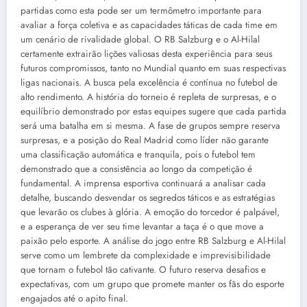
partidas como esta pode ser um termômetro importante para
avaliar a força coletiva e as capacidades táticas de cada time em
um cenário de rivalidade global. O RB Salzburg e o Al-Hilal
certamente extrairão lições valiosas desta experiência para seus
futuros compromissos, tanto no Mundial quanto em suas respectivas
ligas nacionais. A busca pela excelência é contínua no futebol de
alto rendimento. A história do torneio é repleta de surpresas, e o
equilíbrio demonstrado por estas equipes sugere que cada partida
será uma batalha em si mesma. A fase de grupos sempre reserva
surpresas, e a posição do Real Madrid como líder não garante
uma classificação automática e tranquila, pois o futebol tem
demonstrado que a consistência ao longo da competição é
fundamental. A imprensa esportiva continuará a analisar cada
detalhe, buscando desvendar os segredos táticos e as estratégias
que levarão os clubes à glória. A emoção do torcedor é palpável,
e a esperança de ver seu time levantar a taça é o que move a
paixão pelo esporte. A análise do jogo entre RB Salzburg e Al-Hilal
serve como um lembrete da complexidade e imprevisibilidade
que tornam o futebol tão cativante. O futuro reserva desafios e
expectativas, com um grupo que promete manter os fãs do esporte
engajados até o apito final.