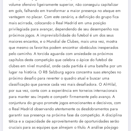
volume ofensivo ligeiramente superior, não conseguiu capitalizar
em gols, falhando em transformar a maior presença no ataque em
vantagem no placar. Com este cenário, a definição do grupo fica
mais acirrada, colocando o Real Madrid em uma posição
privilegiada para avançar, dependendo de seu desempenho nos
próximos jogos. A imprevisibilidade do futebol é um dos seus
maiores encantos, e o Mundial de Clubes, mais uma vez, mostra
que mesmo os favoritos podem encontrar obstáculos inesperados
pelo caminho. A torcida aguarda com ansiedade os próximos
capítulos desta competição que celebra o ápice do futebol de
clubes em nível mundial, onde cada partida é uma batalha por um
lugar na história. O RB Salzburg agora concentra suas atenções no
próximo desafio para reverter o quadro atual e buscar uma
classificação que parece cada vez mais desafiadora. O Al-Hilal,
por sua vez, conta com a experiência em torneios internacionais
para manter seu ímpeto e competir firmemente pelo avanço. A
conjuntura do grupo promete jogos emocionantes e decisivos, com
o Real Madrid observando atentamente os desdobramentos para
garantir sua presença na próxima fase da competição. A disciplina
tática e a capacidade de aproveitamento de oportunidades serão
cruciais para as equipes que almejam o título. A análise pós-jogo