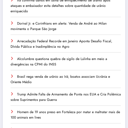
Irã confirma danos em usina de enriquecimento de urânio após
ataques e embaixador evita detalhes sobre quantidade de urânio
enriquecido
Dorival Jr. e Corinthians em alerta: Venda de André ao Milan
movimenta o Parque São Jorge
Arrecadação Federal Recorde em Janeiro Aponta Desafio Fiscal,
Dívida Pública e Inadimplência no Agro
Alcolumbre questiona quebra de sigilo de Lulinha em meio a
divergências na CPMI do INSS
Brasil nega venda de urânio ao Irã; boatos associam Ucrânia e
Oriente Médio
Trump Admite Falta de Armamento de Ponta nos EUA e Cria Polêmica
sobre Suprimentos para Guerra
Homem de 19 anos preso em Fortaleza por matar e maltratar mais de
100 animais em lives