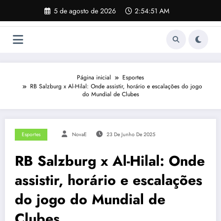
Pular
5 de agosto de 2026
2:54:51 AM
para
o
conteúdo
Página inicial
Esportes
RB Salzburg x Al-Hilal: Onde assistir, horário e escalações do jogo
do Mundial de Clubes
Esportes
NovaE
23 De Junho De 2025
RB Salzburg x Al-Hilal: Onde
assistir, horário e escalações
do jogo do Mundial de
Clubes