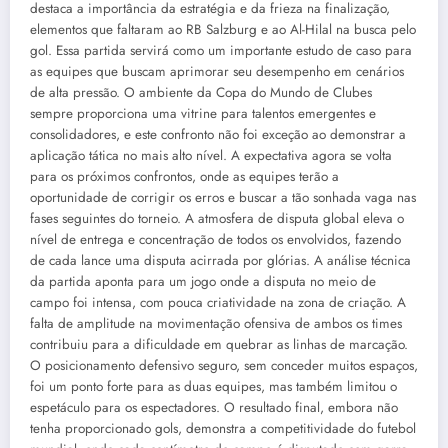
destaca a importância da estratégia e da frieza na finalização,
elementos que faltaram ao RB Salzburg e ao Al-Hilal na busca pelo
gol. Essa partida servirá como um importante estudo de caso para
as equipes que buscam aprimorar seu desempenho em cenários
de alta pressão. O ambiente da Copa do Mundo de Clubes
sempre proporciona uma vitrine para talentos emergentes e
consolidadores, e este confronto não foi exceção ao demonstrar a
aplicação tática no mais alto nível. A expectativa agora se volta
para os próximos confrontos, onde as equipes terão a
oportunidade de corrigir os erros e buscar a tão sonhada vaga nas
fases seguintes do torneio. A atmosfera de disputa global eleva o
nível de entrega e concentração de todos os envolvidos, fazendo
de cada lance uma disputa acirrada por glórias. A análise técnica
da partida aponta para um jogo onde a disputa no meio de
campo foi intensa, com pouca criatividade na zona de criação. A
falta de amplitude na movimentação ofensiva de ambos os times
contribuiu para a dificuldade em quebrar as linhas de marcação.
O posicionamento defensivo seguro, sem conceder muitos espaços,
foi um ponto forte para as duas equipes, mas também limitou o
espetáculo para os espectadores. O resultado final, embora não
tenha proporcionado gols, demonstra a competitividade do futebol