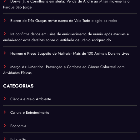
Dorival Jr. e Corinthians em alerta: Venda de André ao Milan movimenta o
Parque São Jorge
Elenco de Três Graças revive dança de Vale Tudo e agita as redes
Irã confirma danos em usina de enriquecimento de urânio após ataques e
embaixador evita detalhes sobre quantidade de urânio enriquecido
Homem é Preso Suspeito de Maltratar Mais de 100 Animais Durante Lives
Março Azul-Marinho: Prevenção e Combate ao Câncer Colorretal com
Atividades Físicas
CATEGORIAS
Ciência e Meio Ambiente
Cultura e Entretenimento
Economia
Educação