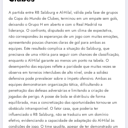
A partida entre RB Salzburg e Al-Hilal, válida pela fase de grupos
da Copa do Mundo de Clubes, terminou em um empate sem gols,
deixando o Grupo H em aberto e com o Real Madrid na
liderança. O confronto, disputado em um clima de expectativa,
não correspondeu às esperanças de um jogo com muitas emoções,
apresentando poucas chances claras de gol para ambas as
equipes. Este resultado complica a situação do Salzburg, que
precisava de uma vitória para seguir com chances de classificação,
enquanto o Al-Hilal garante ao menos um ponto na tabela. O
desempenho das equipes reflete a paridade que muitas vezes se
observa em torneios interclubes de alto nível, onde a solidez
defensiva pode prevalecer sobre o ímpeto ofensivo. Ambas as
equipes demonstraram organização tática, dificultando a
penetração das defesas adversárias e limitando a criação de
jogadas de perigo. A posse de bola se distribuiu de forma
equilibrada, mas a concretização das oportunidades tornou-se um
obstáculo intransponível. O fator casa, que poderia ter
influenciado o RB Salzburg, não se traduziu em um domínio
efetivo, evidenciando a capacidade de adaptação do Al-Hilal às
condições de jogo. O time saudita, apesar de ter demonstrado um