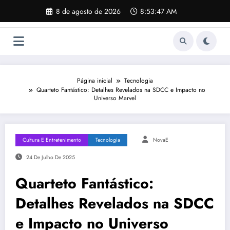
Pular
8 de agosto de 2026
8:53:48 AM
para
o
conteúdo
Página inicial
Tecnologia
Quarteto Fantástico: Detalhes Revelados na SDCC e Impacto no
Universo Marvel
Cultura E Entretenimento
Tecnologia
NovaE
24 De Julho De 2025
Quarteto Fantástico:
Detalhes Revelados na SDCC
e Impacto no Universo