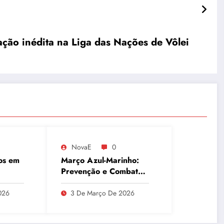
cação inédita na Liga das Nações de Vôlei
NovaE
0
os em
Março Azul-Marinho:
Prevenção e Combate
de
ao Câncer Colorretal
ues e
com Atividades Físicas
026
3 De Março De 2026
a