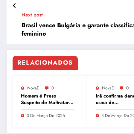
Next post
Brasil vence Bulgária e garante classifi
feminino
RELACIONADOS
NovaE
0
NovaE
0
Homem é Preso
Irã confirma dan
Suspeito de Maltratar
usina de
Mais de 100 Animais
enriquecimento 
Durante Lives
urânio após ataq
3 De Março De 2026
3 De Março De 2
embaixador evit
detalhes sobre