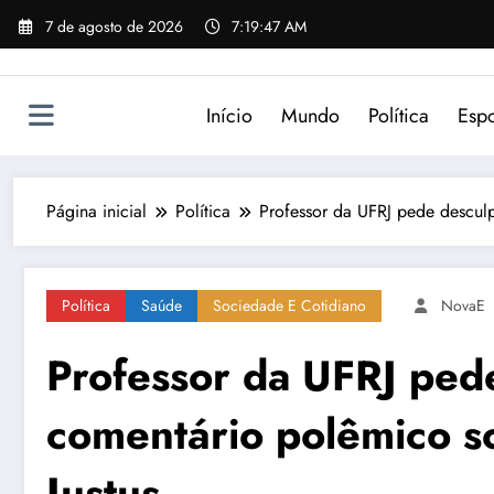
Pular
7 de agosto de 2026
7:19:47 AM
para
o
conteúdo
Início
Mundo
Política
Espo
Página inicial
Política
Professor da UFRJ pede desculp
Política
Saúde
Sociedade E Cotidiano
NovaE
Professor da UFRJ ped
comentário polêmico so
Justus