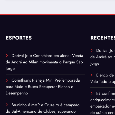
quantidade de ur
enriquecido
ESPORTES
RECENTE
Dorival Jr
Dorival Jr. e Corinthians em alerta: Venda
de André ao 
de André ao Milan movimenta o Parque São
Jorge
Jorge
Elenco de 
Corinthians Planeja Mini Pré-Temporada
Vale Tudo e ag
para Maio e Busca Recuperar Elenco e
Desempenho
Irã confir
enriqueciment
Bruninho é MVP e Cruzeiro é campeão
embaixador ev
do Sul-Americano de Clubes, superando
de urânio enr