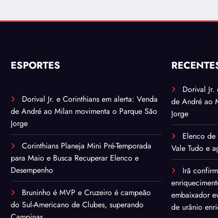
ESPORTES
RECENTE
Dorival Jr
Dorival Jr. e Corinthians em alerta: Venda
de André ao 
de André ao Milan movimenta o Parque São
Jorge
Jorge
Elenco de 
Corinthians Planeja Mini Pré-Temporada
Vale Tudo e ag
para Maio e Busca Recuperar Elenco e
Desempenho
Irã confir
enriqueciment
Bruninho é MVP e Cruzeiro é campeão
embaixador ev
do Sul-Americano de Clubes, superando
de urânio enr
Campinas