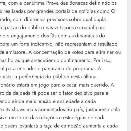
zante, com a penúltima Prova das Bonecas definindo os
es realizadas por grandes portais de notícias como O
rado, com diferentes previsões sobre qual dupla
ticipação do público nas votações é crucial para
ade e o engajamento dos fãs com as dinâmicas do
bora um forte indicativo, não representam o resultado
l da emissora. A concentração de votos para eliminar ou
nas horas que antecedem o confinamento. Por isso,
tal para entender o panorama do programa. A
uistar a preferência do público nesta última
ionário estará em jogo para o casal mais querido. A
cida de cada fã pode ser o fator decisivo para a
rando ainda mais tensão e ansiedade a cada
ality shows mais comentados do país, justamente pela
vo em torno das relações e estratégias de cada
al e quem levantará a taça de campeão aumenta a cada