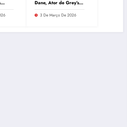
s
Dane, Ator de Grey’s
apo de
Anatomy, Revelada:
T
Esclerose Lateral
026
3 De Março De 2026
Amiotrófica