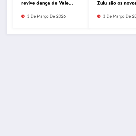
revive dança de Vale
Zulu são os novo
Tudo e agita as redes
integrantes do P
Segunda no GN
3 De Março De 2026
3 De Março De 2