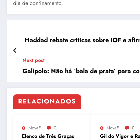
dia de confinamento.
Haddad rebate críticas sobre IOF e af
Next post
Galípolo: Não há ‘bala de prata’ para con
RELACIONADOS
NovaE
0
NovaE
0
Elenco de Três Graças
Gil do Vigor e Ra