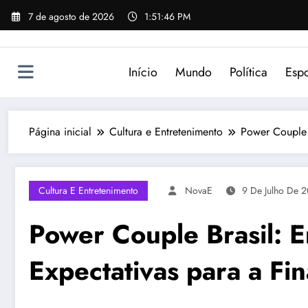
Pular
7 de agosto de 2026
1:51:46 PM
para
o
conteúdo
Início
Mundo
Política
Espo
Página inicial
Cultura e Entretenimento
Power Couple B
Cultura E Entretenimento
NovaE
9 De Julho De 
Power Couple Brasil: 
Expectativas para a Fin