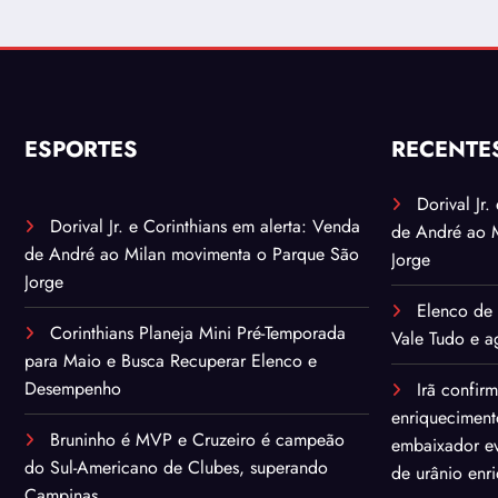
ESPORTES
RECENTE
Dorival Jr
Dorival Jr. e Corinthians em alerta: Venda
de André ao 
de André ao Milan movimenta o Parque São
Jorge
Jorge
Elenco de 
Corinthians Planeja Mini Pré-Temporada
Vale Tudo e ag
para Maio e Busca Recuperar Elenco e
Desempenho
Irã confir
enriqueciment
Bruninho é MVP e Cruzeiro é campeão
embaixador ev
do Sul-Americano de Clubes, superando
de urânio enr
Campinas