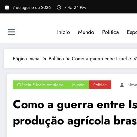
Pular
7 de agosto de 2026
7:45:24 PM
para
o
conteúdo
Início
Mundo
Política
Espo
Página inicial
Política
Como a guerra entre Israel e Ir
Ciência E Meio Ambiente
Mundo
Política
Nov
Como a guerra entre Isr
produção agrícola brasi