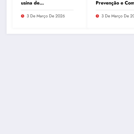
usina de
Prevenção e Co
enriquecimento de
ao Câncer Colorr
urânio após ataques e
com Atividades F
3 De Março De 2026
3 De Março De 2
embaixador evita
detalhes sobre
quantidade de urânio
enriquecido