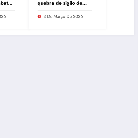
mbate
quebra de sigilo de
etal
Lulinha em meio a
ísicas
divergências na CPMI
026
3 De Março De 2026
do INSS