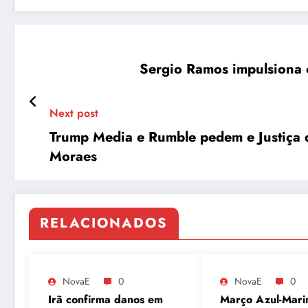
Sergio Ramos impulsiona o
Next post
Trump Media e Rumble pedem e Justiça 
Moraes
RELACIONADOS
NovaE
0
NovaE
0
Irã confirma danos em
Março Azul-Mari