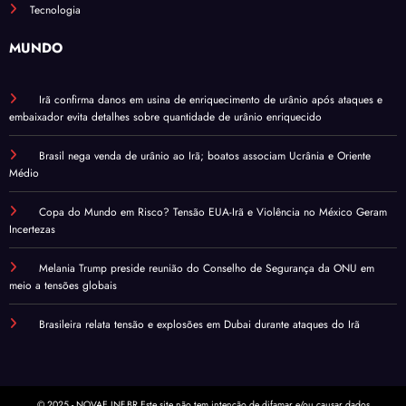
Tecnologia
MUNDO
Irã confirma danos em usina de enriquecimento de urânio após ataques e
embaixador evita detalhes sobre quantidade de urânio enriquecido
Brasil nega venda de urânio ao Irã; boatos associam Ucrânia e Oriente
Médio
Copa do Mundo em Risco? Tensão EUA-Irã e Violência no México Geram
Incertezas
Melania Trump preside reunião do Conselho de Segurança da ONU em
meio a tensões globais
Brasileira relata tensão e explosões em Dubai durante ataques do Irã
© 2025 - NOVAE.INF.BR Este site não tem intenção de difamar e/ou causar dados