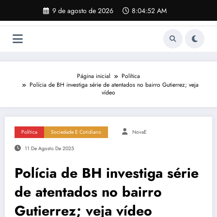
Pular
9 de agosto de 2026
8:04:53 AM
para
o
conteúdo
Página inicial
Política
Polícia de BH investiga série de atentados no bairro Gutierrez; veja
vídeo
Política
Sociedade E Cotidiano
NovaE
11 De Agosto De 2025
Polícia de BH investiga série
de atentados no bairro
Gutierrez; veja vídeo