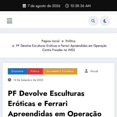
Pular
7 de agosto de 2026
10:38:37 AM
para
o
conteúdo
Página inicial
Política
PF Devolve Esculturas Eróticas e Ferrari Apreendidas em Operação
Contra Fraudes no INSS
Economia
Política
Sociedade E Cotidiano
NovaE
12 De Setembro De 2025
PF Devolve Esculturas
Eróticas e Ferrari
Apreendidas em Operação