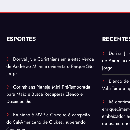
ESPORTES
RECENTE
Dorival Jr
Dorival Jr. e Corinthians em alerta: Venda
de André ao 
de André ao Milan movimenta o Parque São
Jorge
Jorge
Elenco de 
Corinthians Planeja Mini Pré-Temporada
Vale Tudo e ag
para Maio e Busca Recuperar Elenco e
Desempenho
Irã confir
enriqueciment
Bruninho é MVP e Cruzeiro é campeão
embaixador ev
do Sul-Americano de Clubes, superando
de urânio enr
Campinas