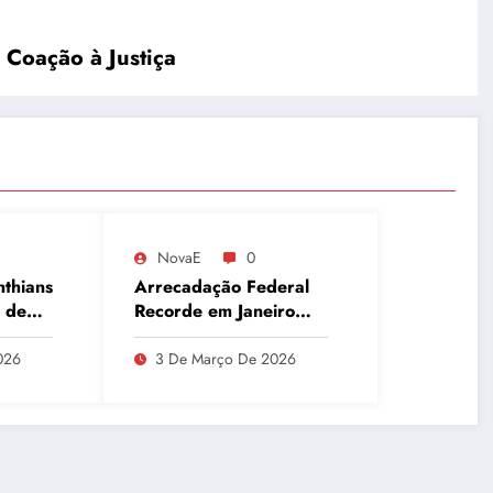
 Coação à Justiça
NovaE
0
nthians
Arrecadação Federal
 de
Recorde em Janeiro
Aponta Desafio Fiscal,
que
Dívida Pública e
026
3 De Março De 2026
Inadimplência no Agro