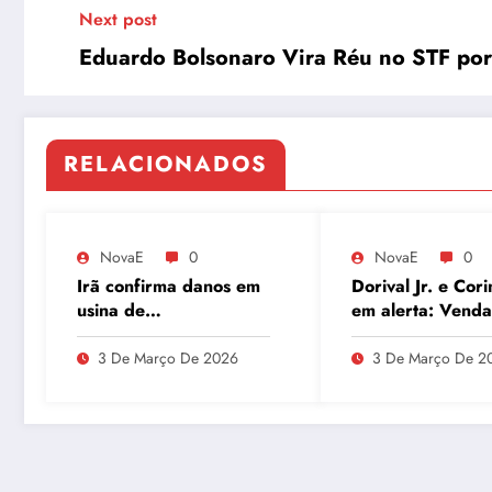
Next post
Eduardo Bolsonaro Vira Réu no STF por
RELACIONADOS
NovaE
0
NovaE
0
Irã confirma danos em
Dorival Jr. e Cori
usina de
em alerta: Venda
enriquecimento de
André ao Milan
urânio após ataques e
movimenta o Par
3 De Março De 2026
3 De Março De 2
embaixador evita
São Jorge
detalhes sobre
quantidade de urânio
enriquecido