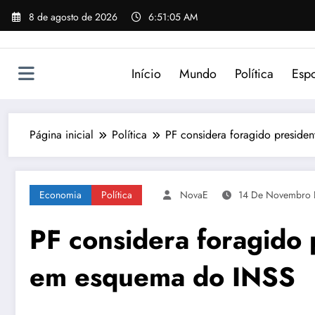
Pular
8 de agosto de 2026
6:51:05 AM
para
o
conteúdo
Início
Mundo
Política
Espo
Página inicial
Política
PF considera foragido presid
Economia
Política
NovaE
14 De Novembro
PF considera foragido 
em esquema do INSS