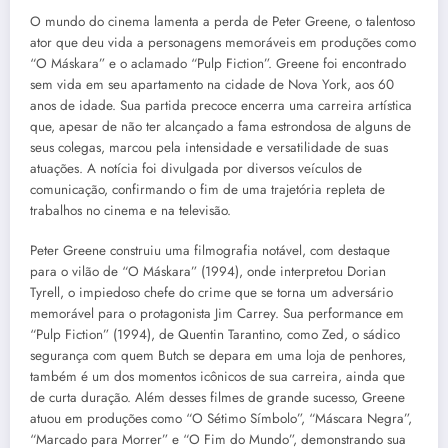
O mundo do cinema lamenta a perda de Peter Greene, o talentoso
ator que deu vida a personagens memoráveis em produções como
“O Máskara” e o aclamado “Pulp Fiction”. Greene foi encontrado
sem vida em seu apartamento na cidade de Nova York, aos 60
anos de idade. Sua partida precoce encerra uma carreira artística
que, apesar de não ter alcançado a fama estrondosa de alguns de
seus colegas, marcou pela intensidade e versatilidade de suas
atuações. A notícia foi divulgada por diversos veículos de
comunicação, confirmando o fim de uma trajetória repleta de
trabalhos no cinema e na televisão.
Peter Greene construiu uma filmografia notável, com destaque
para o vilão de “O Máskara” (1994), onde interpretou Dorian
Tyrell, o impiedoso chefe do crime que se torna um adversário
memorável para o protagonista Jim Carrey. Sua performance em
“Pulp Fiction” (1994), de Quentin Tarantino, como Zed, o sádico
segurança com quem Butch se depara em uma loja de penhores,
também é um dos momentos icônicos de sua carreira, ainda que
de curta duração. Além desses filmes de grande sucesso, Greene
atuou em produções como “O Sétimo Símbolo”, “Máscara Negra”,
“Marcado para Morrer” e “O Fim do Mundo”, demonstrando sua