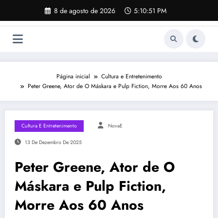
Pular
8 de agosto de 2026
5:10:52 PM
para
o
conteúdo
Página inicial
Cultura e Entretenimento
Peter Greene, Ator de O Máskara e Pulp Fiction, Morre Aos 60 Anos
Cultura E Entretenimento
NovaE
13 De Dezembro De 2025
Peter Greene, Ator de O
Máskara e Pulp Fiction,
Morre Aos 60 Anos