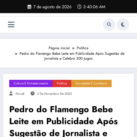
Pular
7 de agosto de 2026
3:40:07 AM
para
o
conteúdo
Página inicial
Política
Pedro do Flamengo Bebe Leite em Publicidade Após Sugestão de
Jornalista e Celebra 300 Jogos
Cultura E Entretenimento
Política
Sociedade E Cotidiano
NovaE
3 De Novembro De 2025
Pedro do Flamengo Bebe
Leite em Publicidade Após
Sugestão de Jornalista e