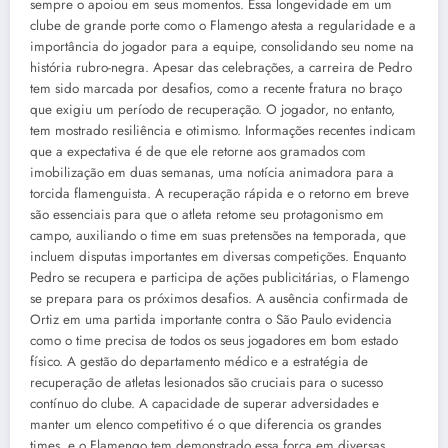
sempre o apoiou em seus momentos. Essa longevidade em um
clube de grande porte como o Flamengo atesta a regularidade e a
importância do jogador para a equipe, consolidando seu nome na
história rubro-negra. Apesar das celebrações, a carreira de Pedro
tem sido marcada por desafios, como a recente fratura no braço
que exigiu um período de recuperação. O jogador, no entanto,
tem mostrado resiliência e otimismo. Informações recentes indicam
que a expectativa é de que ele retorne aos gramados com
imobilização em duas semanas, uma notícia animadora para a
torcida flamenguista. A recuperação rápida e o retorno em breve
são essenciais para que o atleta retome seu protagonismo em
campo, auxiliando o time em suas pretensões na temporada, que
incluem disputas importantes em diversas competições. Enquanto
Pedro se recupera e participa de ações publicitárias, o Flamengo
se prepara para os próximos desafios. A ausência confirmada de
Ortiz em uma partida importante contra o São Paulo evidencia
como o time precisa de todos os seus jogadores em bom estado
físico. A gestão do departamento médico e a estratégia de
recuperação de atletas lesionados são cruciais para o sucesso
contínuo do clube. A capacidade de superar adversidades e
manter um elenco competitivo é o que diferencia os grandes
times, e o Flamengo tem demonstrado essa força em diversas