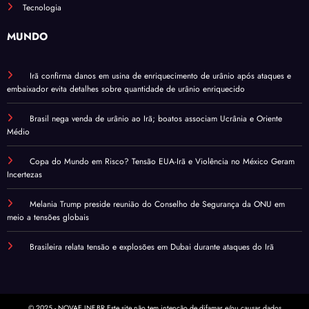
Tecnologia
MUNDO
Irã confirma danos em usina de enriquecimento de urânio após ataques e
embaixador evita detalhes sobre quantidade de urânio enriquecido
Brasil nega venda de urânio ao Irã; boatos associam Ucrânia e Oriente
Médio
Copa do Mundo em Risco? Tensão EUA-Irã e Violência no México Geram
Incertezas
Melania Trump preside reunião do Conselho de Segurança da ONU em
meio a tensões globais
Brasileira relata tensão e explosões em Dubai durante ataques do Irã
© 2025 - NOVAE.INF.BR Este site não tem intenção de difamar e/ou causar dados