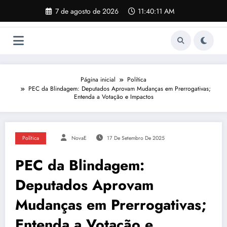
Pular
7 de agosto de 2026
11:40:12 AM
para
o
conteúdo
Página inicial
Política
PEC da Blindagem: Deputados Aprovam Mudanças em Prerrogativas;
Entenda a Votação e Impactos
Política
NovaE
17 De Setembro De 2025
PEC da Blindagem:
Deputados Aprovam
Mudanças em Prerrogativas;
Entenda a Votação e