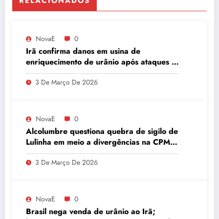
RELACIONADOS
NovaE
0
Irã confirma danos em usina de
enriquecimento de urânio após ataques e
embaixador evita detalhes sobre
3 De Março De 2026
quantidade de urânio enriquecido
NovaE
0
Alcolumbre questiona quebra de sigilo de
Lulinha em meio a divergências na CPMI
do INSS
3 De Março De 2026
NovaE
0
Brasil nega venda de urânio ao Irã;