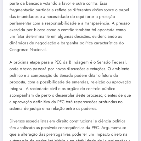
parte da bancada votando a favor e outra contra. Essa
fragmentação partidária reflete as diferentes visões sobre o papel
das imunidades e a necessidade de equilibrar a proteção
parlamentar com a responsabilidade e a transparência. A pressão
exercida por blocos como o centrão também foi apontada como
um fator determinante em algumas decisões, evidenciando as
dinâmicas de negociação e barganha política característica do
Congresso Nacional.
A próxima etapa para a PEC da Blindagem é o Senado Federal,
onde o texto passará por novas discussões e votações. O ambiente
político e a composição do Senado podem ditar o futuro da
proposta, com a possibilidade de emendas, rejeição ou aprovação
integral. A sociedade civil e os órgãos de controle público
acompanham de perto o desenrolar deste processo, cientes de que
a aprovação definitiva da PEC terá repercussões profundas no
sistema de justiça e na relação entre os poderes.
Diversos especialistas em direito constitucional e ciência política
têm analisado as possíveis consequências da PEC. Argumenta-se
que a alteração das prerrogativas pode ter um impacto direto na
autonomia do poder judiciário e na efetividade de investigações e