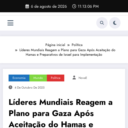
Pular
6 de agosto de 2026
11:13:07 PM
para
o
conteúdo
Página inicial
Política
Líderes Mundiais Reagem a Plano para Gaza Após Aceitação do
Hamas e Preparativos de Israel para Implementação
Economia
Mundo
Política
NovaE
4 De Outubro De 2025
Líderes Mundiais Reagem a
Plano para Gaza Após
Aceitação do Hamas e