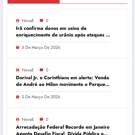
NovaE
0
Irã confirma danos em usina de
enriquecimento de urânio após ataques e
embaixador evita detalhes sobre
3 De Março De 2026
quantidade de urânio enriquecido
NovaE
0
Dorival Jr. e Corinthians em alerta: Venda
de André ao Milan movimenta o Parque
São Jorge
3 De Março De 2026
NovaE
0
Arrecadação Federal Recorde em Janeiro
Aponta Desafio Fiscal, Dívida Pública e