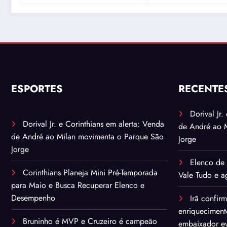
detalhes sobre
quantidade de urânio
enriquecido
ESPORTES
RECENTE
Dorival Jr
Dorival Jr. e Corinthians em alerta: Venda
de André ao 
de André ao Milan movimenta o Parque São
Jorge
Jorge
Elenco de 
Corinthians Planeja Mini Pré-Temporada
Vale Tudo e ag
para Maio e Busca Recuperar Elenco e
Desempenho
Irã confir
enriqueciment
Bruninho é MVP e Cruzeiro é campeão
embaixador ev