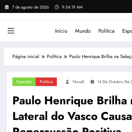
Pular
7 de agosto de 2026
9:34:19 AM
para
o
conteúdo
Início
Mundo
Política
Espo
Página inicial
Política
Paulo Henrique Brilha na Seleç
Esportes
Política
NovaE
14 De Outubro De 
Paulo Henrique Brilha 
Lateral do Vasco Caus
Repercussão Positiva