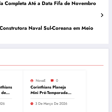
da Completa Até a Data Fifa de Novembro
 Construtora Naval Sul-Coreana em Meio
NovaE
0
nthians
Corinthians Planeja
 de
Mini Pré-Temporada
para Maio e Busca
que
Recuperar Elenco e
026
3 De Março De 2026
Desempenho