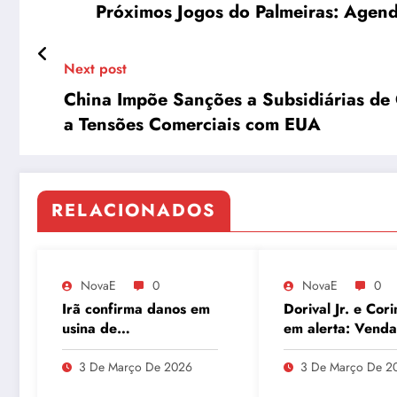
Próximos Jogos do Palmeiras: Agen
Next post
China Impõe Sanções a Subsidiárias de
a Tensões Comerciais com EUA
RELACIONADOS
NovaE
0
NovaE
0
Irã confirma danos em
Dorival Jr. e Cori
usina de
em alerta: Venda
enriquecimento de
André ao Milan
urânio após ataques e
movimenta o Par
3 De Março De 2026
3 De Março De 2
embaixador evita
São Jorge