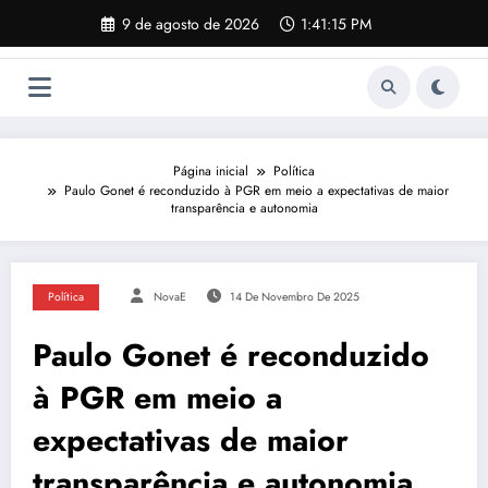
Pular
9 de agosto de 2026
1:41:16 PM
para
o
conteúdo
Página inicial
Política
Paulo Gonet é reconduzido à PGR em meio a expectativas de maior
transparência e autonomia
Política
NovaE
14 De Novembro De 2025
Paulo Gonet é reconduzido
à PGR em meio a
expectativas de maior
transparência e autonomia