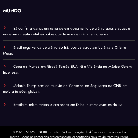
MUNDO
Irã confirma danos em usina de enriquecimento de urânio após ataques e
embaixador evita detalhes sobre quantidade de urânio enriquecido
Brasil nega venda de urânio ao Irã; boatos associam Ucrânia e Oriente
Médio
Copa do Mundo em Risco? Tensão EUA-Irã e Violência no México Geram
Incertezas
Melania Trump preside reunião do Conselho de Segurança da ONU em
meio a tensões globais
Brasileira relata tensão e explosões em Dubai durante ataques do Irã
© 2025 - NOVAE.INF.BR Este site não tem intenção de difamar e/ou causar dados
morais. Todos os conteúdos presentes foram encontrados em sites de terceiros. Favor