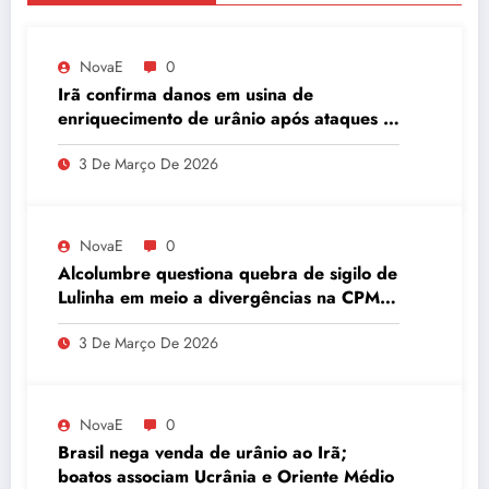
NovaE
0
Irã confirma danos em usina de
enriquecimento de urânio após ataques e
embaixador evita detalhes sobre
3 De Março De 2026
quantidade de urânio enriquecido
NovaE
0
Alcolumbre questiona quebra de sigilo de
Lulinha em meio a divergências na CPMI
do INSS
3 De Março De 2026
NovaE
0
Brasil nega venda de urânio ao Irã;
boatos associam Ucrânia e Oriente Médio