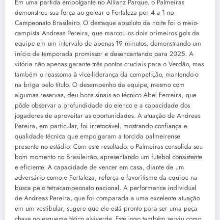
Em uma partida empolgante no Allianz Parque, o Palmeiras
demonstrou sua força ao golear o Fortaleza por 4 a 1 no
Campeonato Brasileiro. O destaque absoluto da noite foi o meio-
campista Andreas Pereira, que marcou os dois primeiros gols da
equipe em um intervalo de apenas 19 minutos, demonstrando um
início de temporada promissor e desencantando para 2025. A
vitória não apenas garante três pontos cruciais para o Verdão, mas
também o reassoma à vice-liderança da competição, mantendo-o
na briga pelo título. O desempenho da equipe, mesmo com
algumas reservas, deu bons sinais ao técnico Abel Ferreira, que
pôde observar a profundidade do elenco e a capacidade dos
jogadores de aproveitar as oportunidades. A atuação de Andreas
Pereira, em particular, foi irretocável, mostrando confiança e
qualidade técnica que empolgaram a torcida palmeirense
presente no estádio. Com este resultado, o Palmeiras consolida seu
bom momento no Brasileirão, apresentando um futebol consistente
e eficiente. A capacidade de vencer em casa, diante de um
adversário como o Fortaleza, reforça o favoritismo da equipe na
busca pelo tetracampeonato nacional. A performance individual
de Andreas Pereira, que foi comparada a uma excelente atuação
em um vestibular, sugere que ele está pronto para ser uma peça
chave no esquema tático alviverde. Este jogo também serviu como