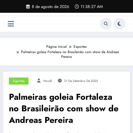
Pular
8 de agosto de 2026
11:38:28 AM
para
o
conteúdo
Página inicial
Esportes
Palmeiras goleia Fortaleza no Brasileirão com show de Andreas
Pereira
Esportes
NovaE
21 De Setembro De 2025
Palmeiras goleia Fortaleza
no Brasileirão com show de
Andreas Pereira