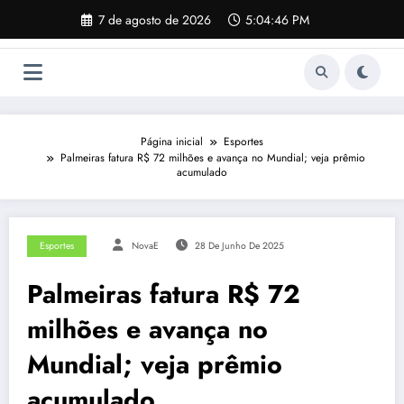
Pular
7 de agosto de 2026
5:04:47 PM
para
o
conteúdo
Página inicial
Esportes
Palmeiras fatura R$ 72 milhões e avança no Mundial; veja prêmio
acumulado
Esportes
NovaE
28 De Junho De 2025
Palmeiras fatura R$ 72
milhões e avança no
Mundial; veja prêmio
acumulado