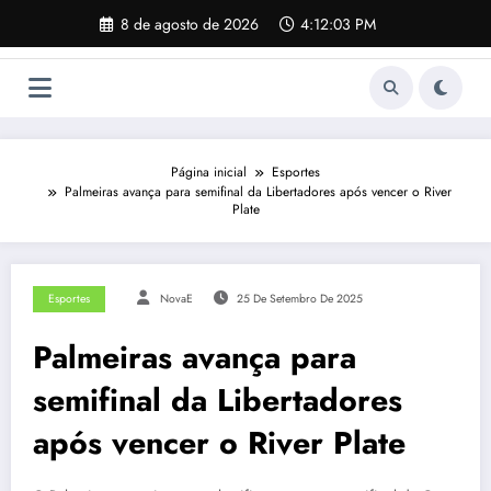
Pular
8 de agosto de 2026
4:12:04 PM
para
o
conteúdo
Página inicial
Esportes
Palmeiras avança para semifinal da Libertadores após vencer o River
Plate
Esportes
NovaE
25 De Setembro De 2025
Palmeiras avança para
semifinal da Libertadores
após vencer o River Plate