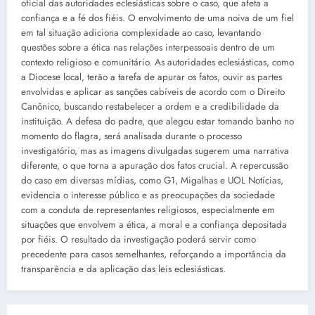
oficial das autoridades eclesiásticas sobre o caso, que afeta a
confiança e a fé dos fiéis. O envolvimento de uma noiva de um fiel
em tal situação adiciona complexidade ao caso, levantando
questões sobre a ética nas relações interpessoais dentro de um
contexto religioso e comunitário. As autoridades eclesiásticas, como
a Diocese local, terão a tarefa de apurar os fatos, ouvir as partes
envolvidas e aplicar as sanções cabíveis de acordo com o Direito
Canônico, buscando restabelecer a ordem e a credibilidade da
instituição. A defesa do padre, que alegou estar tomando banho no
momento do flagra, será analisada durante o processo
investigatório, mas as imagens divulgadas sugerem uma narrativa
diferente, o que torna a apuração dos fatos crucial. A repercussão
do caso em diversas mídias, como G1, Migalhas e UOL Notícias,
evidencia o interesse público e as preocupações da sociedade
com a conduta de representantes religiosos, especialmente em
situações que envolvem a ética, a moral e a confiança depositada
por fiéis. O resultado da investigação poderá servir como
precedente para casos semelhantes, reforçando a importância da
transparência e da aplicação das leis eclesiásticas.