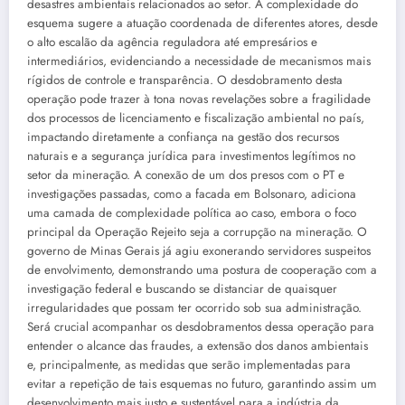
desastres ambientais relacionados ao setor. A complexidade do
esquema sugere a atuação coordenada de diferentes atores, desde
o alto escalão da agência reguladora até empresários e
intermediários, evidenciando a necessidade de mecanismos mais
rígidos de controle e transparência. O desdobramento desta
operação pode trazer à tona novas revelações sobre a fragilidade
dos processos de licenciamento e fiscalização ambiental no país,
impactando diretamente a confiança na gestão dos recursos
naturais e a segurança jurídica para investimentos legítimos no
setor da mineração. A conexão de um dos presos com o PT e
investigações passadas, como a facada em Bolsonaro, adiciona
uma camada de complexidade política ao caso, embora o foco
principal da Operação Rejeito seja a corrupção na mineração. O
governo de Minas Gerais já agiu exonerando servidores suspeitos
de envolvimento, demonstrando uma postura de cooperação com a
investigação federal e buscando se distanciar de quaisquer
irregularidades que possam ter ocorrido sob sua administração.
Será crucial acompanhar os desdobramentos dessa operação para
entender o alcance das fraudes, a extensão dos danos ambientais
e, principalmente, as medidas que serão implementadas para
evitar a repetição de tais esquemas no futuro, garantindo assim um
desenvolvimento mais justo e sustentável para a indústria da