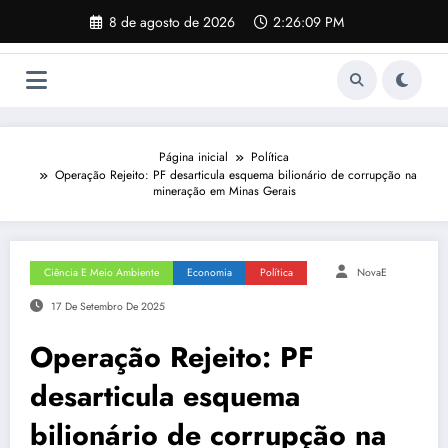
Pular
8 de agosto de 2026
2:26:09 PM
para
o
conteúdo
Página inicial
Política
Operação Rejeito: PF desarticula esquema bilionário de corrupção na
mineração em Minas Gerais
Ciência E Meio Ambiente
Economia
Política
NovaE
17 De Setembro De 2025
Operação Rejeito: PF
desarticula esquema
bilionário de corrupção na