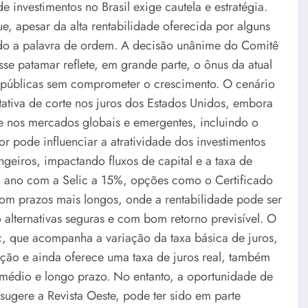
investimentos no Brasil exige cautela e estratégia.
e, apesar da alta rentabilidade oferecida por alguns
endo a palavra de ordem. A decisão unânime do Comitê
se patamar reflete, em grande parte, o ônus da atual
tas públicas sem comprometer o crescimento. O cenário
ativa de corte nos juros dos Estados Unidos, embora
ade nos mercados globais e emergentes, incluindo o
ior pode influenciar a atratividade dos investimentos
angeiros, impactando fluxos de capital e a taxa de
m ano com a Selic a 15%, opções como o Certificado
om prazos mais longos, onde a rentabilidade pode ser
alternativas seguras e com bom retorno previsível. O
ic, que acompanha a variação da taxa básica de juros,
ação e ainda oferece uma taxa de juros real, também
médio e longo prazo. No entanto, a oportunidade de
ugere a Revista Oeste, pode ter sido em parte