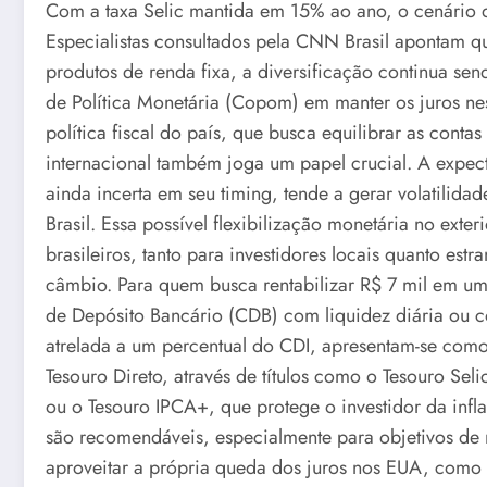
Com a taxa Selic mantida em 15% ao ano, o cenário de 
Especialistas consultados pela CNN Brasil apontam qu
produtos de renda fixa, a diversificação continua s
de Política Monetária (Copom) em manter os juros nes
política fiscal do país, que busca equilibrar as con
internacional também joga um papel crucial. A expect
ainda incerta em seu timing, tende a gerar volatilid
Brasil. Essa possível flexibilização monetária no exter
brasileiros, tanto para investidores locais quanto estr
câmbio. Para quem busca rentabilizar R$ 7 mil em u
de Depósito Bancário (CDB) com liquidez diária ou c
atrelada a um percentual do CDI, apresentam-se como 
Tesouro Direto, através de títulos como o Tesouro Sel
ou o Tesouro IPCA+, que protege o investidor da infl
são recomendáveis, especialmente para objetivos de 
aproveitar a própria queda dos juros nos EUA, como s