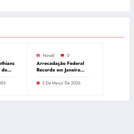
NovaE
0
nthians
Arrecadação Federal
 de
Recorde em Janeiro
Aponta Desafio Fiscal,
que
Dívida Pública e
026
3 De Março De 2026
Inadimplência no Agro