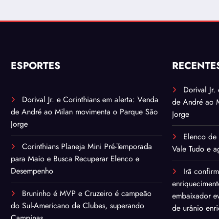
ESPORTES
RECENTE
Dorival Jr
Dorival Jr. e Corinthians em alerta: Venda
de André ao 
de André ao Milan movimenta o Parque São
Jorge
Jorge
Elenco de 
Corinthians Planeja Mini Pré-Temporada
Vale Tudo e ag
para Maio e Busca Recuperar Elenco e
Desempenho
Irã confir
enriqueciment
Bruninho é MVP e Cruzeiro é campeão
embaixador ev
do Sul-Americano de Clubes, superando
de urânio enr
Campinas