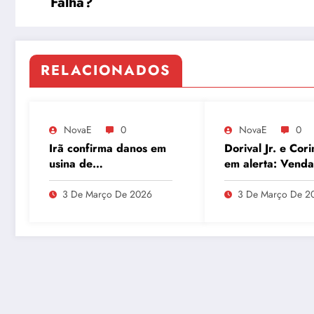
Falha?
RELACIONADOS
NovaE
0
NovaE
0
Irã confirma danos em
Dorival Jr. e Cori
usina de
em alerta: Venda
enriquecimento de
André ao Milan
urânio após ataques e
movimenta o Par
3 De Março De 2026
3 De Março De 2
embaixador evita
São Jorge
detalhes sobre
quantidade de urânio
enriquecido