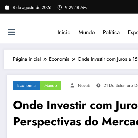
Pular
8 de agosto de 2026
9:29:18 AM
para
o
conteúdo
Início
Mundo
Política
Espo
Página inicial
Economia
Onde Investir com Juros a 15
Economia
Mundo
NovaE
21 De Setembro D
Onde Investir com Juro
Perspectivas do Mercad