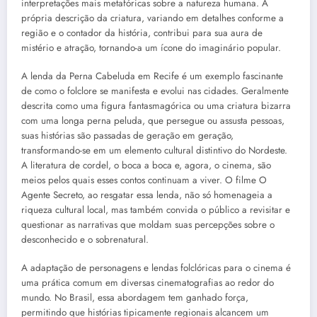
interpretações mais metafóricas sobre a natureza humana. A
própria descrição da criatura, variando em detalhes conforme a
região e o contador da história, contribui para sua aura de
mistério e atração, tornando-a um ícone do imaginário popular.
A lenda da Perna Cabeluda em Recife é um exemplo fascinante
de como o folclore se manifesta e evolui nas cidades. Geralmente
descrita como uma figura fantasmagórica ou uma criatura bizarra
com uma longa perna peluda, que persegue ou assusta pessoas,
suas histórias são passadas de geração em geração,
transformando-se em um elemento cultural distintivo do Nordeste.
A literatura de cordel, o boca a boca e, agora, o cinema, são
meios pelos quais esses contos continuam a viver. O filme O
Agente Secreto, ao resgatar essa lenda, não só homenageia a
riqueza cultural local, mas também convida o público a revisitar e
questionar as narrativas que moldam suas percepções sobre o
desconhecido e o sobrenatural.
A adaptação de personagens e lendas folclóricas para o cinema é
uma prática comum em diversas cinematografias ao redor do
mundo. No Brasil, essa abordagem tem ganhado força,
permitindo que histórias tipicamente regionais alcancem um