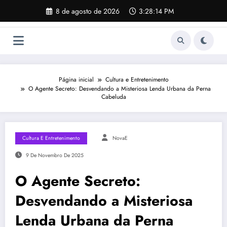
Pular
8 de agosto de 2026
3:28:15 PM
para
o
conteúdo
Página inicial
Cultura e Entretenimento
O Agente Secreto: Desvendando a Misteriosa Lenda Urbana da Perna
Cabeluda
Cultura E Entretenimento
NovaE
9 De Novembro De 2025
O Agente Secreto:
Desvendando a Misteriosa
Lenda Urbana da Perna