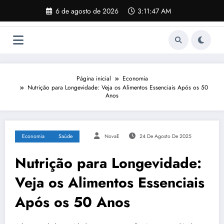
Pular
6 de agosto de 2026
3:11:48 AM
para
o
conteúdo
Página inicial
Economia
Nutrição para Longevidade: Veja os Alimentos Essenciais Após os 50
Anos
Economia
Saúde
NovaE
24 De Agosto De 2025
Nutrição para Longevidade:
Veja os Alimentos Essenciais
Após os 50 Anos