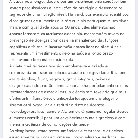
A busca pela longevidade e por um envelhecimento saudável tem
levado pesquisadores e instituições de prestígio a desvendar os
segredos de uma nutrição ideal. Harvard, por exemplo, identificou
cinco grupos de alimentos que são cruciais para quem busca viver
mais e com qualidade após os 50 anos. Estes alimentos não
apenas fornecem os nutrientes essenciais, mas também atuam na
prevenção de doenças crônicas e na manutenção das funções
cognitivas e físicas. A incorporação desses itens na dieta diária
representa um investimento direto na saúde a longo prazo,
promovendo bem-estar e autonomia.
A dieta mediterrânea tem sido amplamente estudada e
comprovada por seus benefícios à saúde e longevidade. Rica em
azeite de oliva, frutas, vegetais, grãos integrais, peixes e
oleaginosas, este padrão alimentar se alinha perfeitamente com as
recomendações de especialistas. A ciência tem revelado que seus
efeitos anti-inflamatórios e antioxidantes ajudam a proteger o
sistema cardiovascular e a reduzir o risco de doenças
neurodegenerativas, como o Alzheimer. O consumo regular desses
alimentos contribui para um envelhecimento mais gracioso e com
menor incidência de complicações de saúde.
As oleaginosas, como nozes, amêndoas e castanhas, e os peixes,
especialmente os ricos em ômega-3 como salmão e sardinha, são