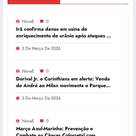
NovaE
0
Irã confirma danos em usina de
enriquecimento de urânio após ataques e
embaixador evita detalhes sobre
3 De Março De 2026
quantidade de urânio enriquecido
NovaE
0
Dorival Jr. e Corinthians em alerta: Venda
de André ao Milan movimenta o Parque
São Jorge
3 De Março De 2026
NovaE
0
Março Azul-Marinho: Prevenção e
Combate ao Câncer Colorretal com