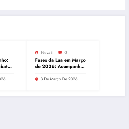
NovaE
0
nho:
Fases da Lua em Março
mbate
de 2026: Acompanhe
etal
o Ciclo Lunar
ísicas
026
3 De Março De 2026