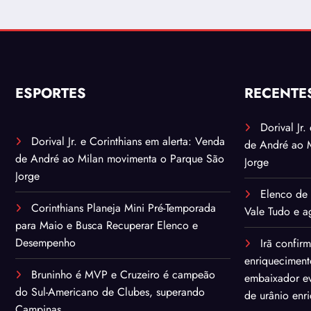
ESPORTES
RECENTE
Dorival Jr
Dorival Jr. e Corinthians em alerta: Venda
de André ao 
de André ao Milan movimenta o Parque São
Jorge
Jorge
Elenco de 
Corinthians Planeja Mini Pré-Temporada
Vale Tudo e ag
para Maio e Busca Recuperar Elenco e
Desempenho
Irã confir
enriqueciment
Bruninho é MVP e Cruzeiro é campeão
embaixador ev
do Sul-Americano de Clubes, superando
de urânio enr
Campinas