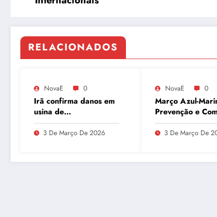
Internacionais
RELACIONADOS
NovaE
0
NovaE
0
Irã confirma danos em
Março Azul-Mari
usina de
Prevenção e Co
enriquecimento de
ao Câncer Colorr
urânio após ataques e
com Atividades F
3 De Março De 2026
3 De Março De 2
embaixador evita
detalhes sobre
quantidade de urânio
enriquecido