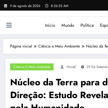
Pular
9 de agosto de 2026
8:26:53 AM
para
o
conteúdo
Início
Mundo
Política
Espo
Página inicial
Ciência e Meio Ambiente
Núcleo da Te
Ciência E Meio Ambiente
NovaE
29 De Setemb
Núcleo da Terra para d
Direção: Estudo Revela
pela Humanidade