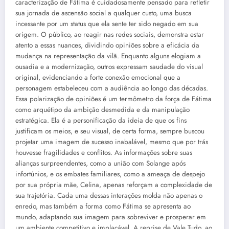
caracterização de Fátima é cuidadosamente pensado para refletir
sua jornada de ascensão social a qualquer custo, uma busca
incessante por um status que ela sente ter sido negado em sua
origem. O público, ao reagir nas redes sociais, demonstra estar
atento a essas nuances, dividindo opiniões sobre a eficácia da
mudança na representação da vilã. Enquanto alguns elogiam a
ousadia e a modernização, outros expressam saudade do visual
original, evidenciando a forte conexão emocional que a
personagem estabeleceu com a audiência ao longo das décadas.
Essa polarização de opiniões é um termômetro da força de Fátima
como arquétipo da ambição desmedida e da manipulação
estratégica. Ela é a personificação da ideia de que os fins
justificam os meios, e seu visual, de certa forma, sempre buscou
projetar uma imagem de sucesso inabalável, mesmo que por trás
houvesse fragilidades e conflitos. As informações sobre suas
alianças surpreendentes, como a união com Solange após
infortúnios, e os embates familiares, como a ameaça de despejo
por sua própria mãe, Celina, apenas reforçam a complexidade de
sua trajetória. Cada uma dessas interações molda não apenas o
enredo, mas também a forma como Fátima se apresenta ao
mundo, adaptando sua imagem para sobreviver e prosperar em
um ambiente competitivo e implacável. A reprise de Vale Tudo, ao