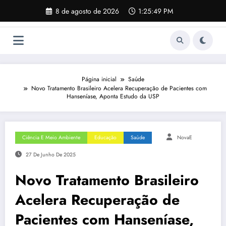
Pular
8 de agosto de 2026
1:25:50 PM
para
o
conteúdo
Página inicial
Saúde
Novo Tratamento Brasileiro Acelera Recuperação de Pacientes com
Hanseníase, Aponta Estudo da USP
Ciência E Meio Ambiente
Educação
Saúde
NovaE
27 De Junho De 2025
Novo Tratamento Brasileiro
Acelera Recuperação de
Pacientes com Hanseníase,