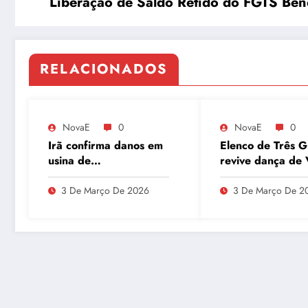
Liberação de Saldo Retido do FGTS Ben
RELACIONADOS
NovaE
0
NovaE
0
Irã confirma danos em
Elenco de Três G
usina de
revive dança de 
enriquecimento de
Tudo e agita as 
urânio após ataques e
3 De Março De 2026
3 De Março De 2
embaixador evita
detalhes sobre
quantidade de urânio
enriquecido