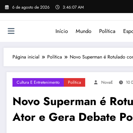
Pular
6 de agosto de 2026
3:46:07 AM
para
o
conteúdo
Início
Mundo
Política
Espo
Página inicial
Política
Novo Superman é Rotulado com
Cultura E Entretenimento
Política
NovaE
10 
Novo Superman é Rotu
Ator e Gera Debate Po