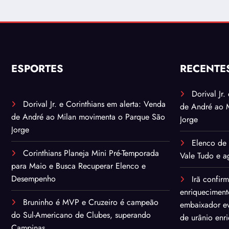
ESPORTES
RECENTE
Dorival Jr
Dorival Jr. e Corinthians em alerta: Venda
de André ao 
de André ao Milan movimenta o Parque São
Jorge
Jorge
Elenco de 
Corinthians Planeja Mini Pré-Temporada
Vale Tudo e ag
para Maio e Busca Recuperar Elenco e
Desempenho
Irã confir
enriqueciment
Bruninho é MVP e Cruzeiro é campeão
embaixador ev
do Sul-Americano de Clubes, superando
de urânio enr
Campinas