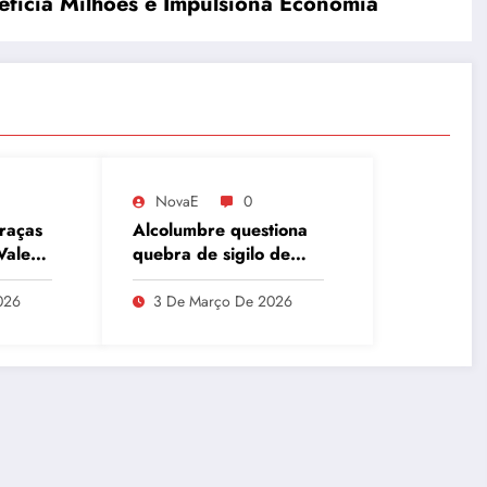
eficia Milhões e Impulsiona Economia
NovaE
0
raças
Alcolumbre questiona
Vale
quebra de sigilo de
redes
Lulinha em meio a
divergências na CPMI
026
3 De Março De 2026
do INSS