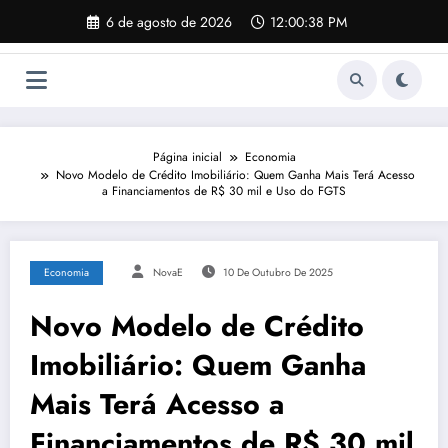
Pular
6 de agosto de 2026
12:00:39 PM
para
o
conteúdo
Página inicial
Economia
Novo Modelo de Crédito Imobiliário: Quem Ganha Mais Terá Acesso
a Financiamentos de R$ 30 mil e Uso do FGTS
Economia
NovaE
10 De Outubro De 2025
Novo Modelo de Crédito
Imobiliário: Quem Ganha
Mais Terá Acesso a
Financiamentos de R$ 30 mil