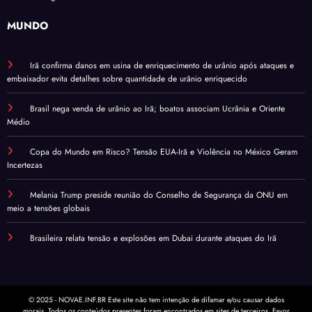
MUNDO
Irã confirma danos em usina de enriquecimento de urânio após ataques e
embaixador evita detalhes sobre quantidade de urânio enriquecido
Brasil nega venda de urânio ao Irã; boatos associam Ucrânia e Oriente
Médio
Copa do Mundo em Risco? Tensão EUA-Irã e Violência no México Geram
Incertezas
Melania Trump preside reunião do Conselho de Segurança da ONU em
meio a tensões globais
Brasileira relata tensão e explosões em Dubai durante ataques do Irã
© 2025 - NOVAE.INF.BR Este site não tem intenção de difamar e/ou causar dados
morais. Todos os conteúdos presentes foram encontrados em sites de terceiros. Favor