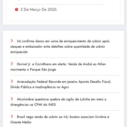
Inadimplência no Agro
3 De Março De 2026
Irã confirma danos em usina de enriquecimento de urânio após
ataques e embaixador evita detalhes sobre quantidade de urânio
enriquecido
Dorival Jr. e Corinthians em alerta: Venda de André ao Milan
movimenta o Parque São Jorge
Arrecadação Federal Recorde em Janeiro Aponta Desafio Fiscal,
Dívida Pública e Inadimplência no Agro
Alcolumbre questiona quebra de sigilo de Lulinha em meio a
divergências na CPMI do INSS
Brasil nega venda de urânio ao Irã; boatos associam Ucrânia e
Oriente Médio