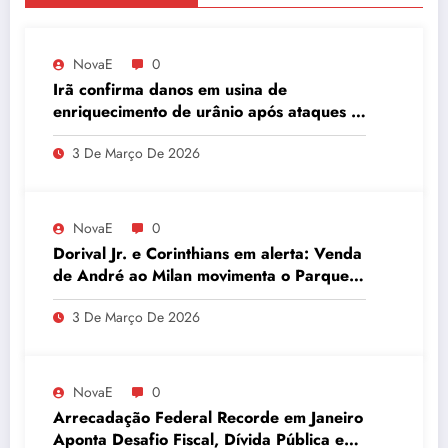
NovaE
0
Irã confirma danos em usina de
enriquecimento de urânio após ataques e
embaixador evita detalhes sobre
3 De Março De 2026
quantidade de urânio enriquecido
NovaE
0
Dorival Jr. e Corinthians em alerta: Venda
de André ao Milan movimenta o Parque
São Jorge
3 De Março De 2026
NovaE
0
Arrecadação Federal Recorde em Janeiro
Aponta Desafio Fiscal, Dívida Pública e