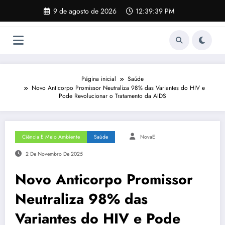
Pular
9 de agosto de 2026
12:39:40 PM
para
o
conteúdo
Página inicial
Saúde
Novo Anticorpo Promissor Neutraliza 98% das Variantes do HIV e
Pode Revolucionar o Tratamento da AIDS
Ciência E Meio Ambiente
Saúde
NovaE
2 De Novembro De 2025
Novo Anticorpo Promissor
Neutraliza 98% das
Variantes do HIV e Pode