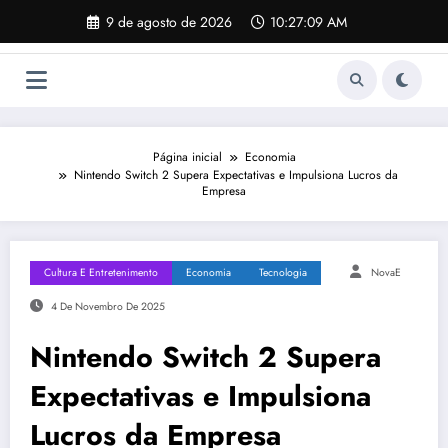
Pular
9 de agosto de 2026
10:27:10 AM
para
o
conteúdo
Página inicial
Economia
Nintendo Switch 2 Supera Expectativas e Impulsiona Lucros da
Empresa
Cultura E Entretenimento
Economia
Tecnologia
NovaE
4 De Novembro De 2025
Nintendo Switch 2 Supera
Expectativas e Impulsiona
Lucros da Empresa