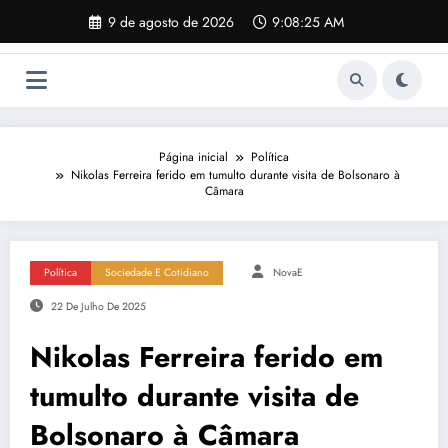
Pular
9 de agosto de 2026
9:08:26 AM
para
o
conteúdo
Página inicial
Política
Nikolas Ferreira ferido em tumulto durante visita de Bolsonaro à
Câmara
Política
Sociedade E Cotidiano
NovaE
22 De Julho De 2025
Nikolas Ferreira ferido em
tumulto durante visita de
Bolsonaro à Câmara