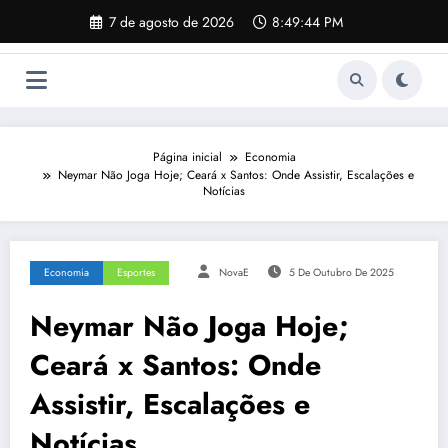
Pular
7 de agosto de 2026
8:49:45 PM
para
o
conteúdo
Página inicial
Economia
Neymar Não Joga Hoje; Ceará x Santos: Onde Assistir, Escalações e
Notícias
Economia
Esportes
NovaE
5 De Outubro De 2025
Neymar Não Joga Hoje;
Ceará x Santos: Onde
Assistir, Escalações e
Notícias