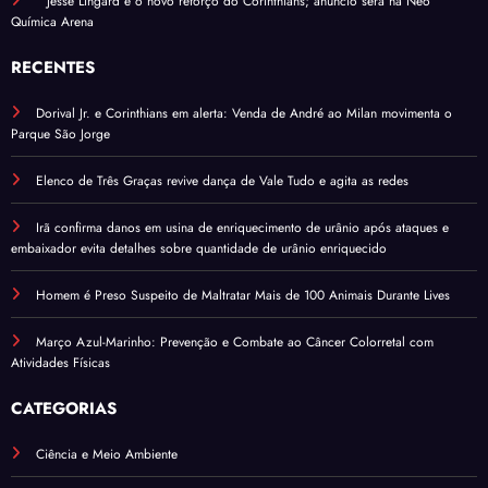
Jesse Lingard é o novo reforço do Corinthians; anúncio será na Neo
Química Arena
RECENTES
Dorival Jr. e Corinthians em alerta: Venda de André ao Milan movimenta o
Parque São Jorge
Elenco de Três Graças revive dança de Vale Tudo e agita as redes
Irã confirma danos em usina de enriquecimento de urânio após ataques e
embaixador evita detalhes sobre quantidade de urânio enriquecido
Homem é Preso Suspeito de Maltratar Mais de 100 Animais Durante Lives
Março Azul-Marinho: Prevenção e Combate ao Câncer Colorretal com
Atividades Físicas
CATEGORIAS
Ciência e Meio Ambiente