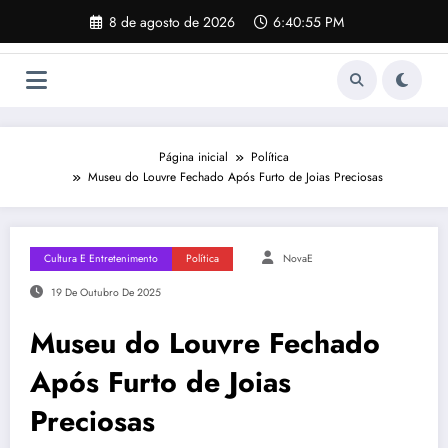
Pular
8 de agosto de 2026
6:40:56 PM
para
o
conteúdo
Página inicial
Política
Museu do Louvre Fechado Após Furto de Joias Preciosas
Cultura E Entretenimento
Política
NovaE
19 De Outubro De 2025
Museu do Louvre Fechado
Após Furto de Joias
Preciosas