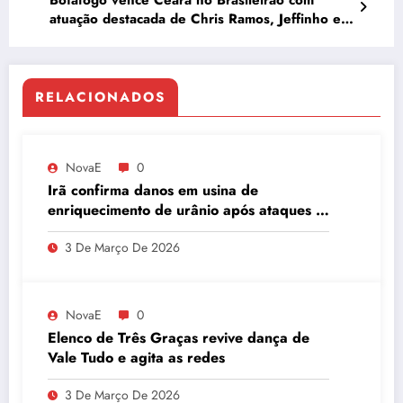
Botafogo vence Ceará no Brasileirão com
atuação destacada de Chris Ramos, Jeffinho e
Santi Rodríguez
RELACIONADOS
NovaE
0
Irã confirma danos em usina de
enriquecimento de urânio após ataques e
embaixador evita detalhes sobre
3 De Março De 2026
quantidade de urânio enriquecido
NovaE
0
Elenco de Três Graças revive dança de
Vale Tudo e agita as redes
3 De Março De 2026