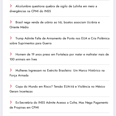
Alcolumbre questiona quebra de sigilo de Lulinha em meio a
divergências na CPMI do INSS
Brasil nega venda de urânio ao Irã; boatos associam Ucrânia e
Oriente Médio
Trump Admite Falta de Armamento de Ponta nos EUA e Cria Polêmica
sobre Suprimentos para Guerra
Homem de 19 anos preso em Fortaleza por matar e maltratar mais de
100 animais em lives
Mulheres Ingressam no Exército Brasileiro: Um Marco Histórico na
Força Armada
Copa do Mundo em Risco? Tensão EUA-Irã e Violência no México
Geram Incertezas
Ex-Secretária do INSS Admite Acesso a Cofre, Mas Nega Pagamento
de Propinas em CPMI