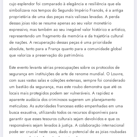
cujo esplendor foi comparado à elegância e resiliência que ela
simbolizava nos tempos do Segundo Império Francês, é a antiga
proprietária de uma das peças mais valiosas levadas. A perda
dessas joias não se resume apenas ao seu valor monetário
expressivo, mas também ao seu inegável valor histórico e artístico,
representando um fragmento da memória e da trajetória cultural
de nações. A recuperação dessas peças é uma prioridade
absoluta, tanto para a França quanto para a comunidade global
que valoriza a preservação do patrimônio.
Este evento levanta sérias preocupações sobre os protocolos de
segurança em instituições de arte de renome mundial. O Louvre,
com suas vastas salas e coleções extensas, sempre foi considerado
um bastião da segurança, mas este roubo demonstra que até os
locais mais protegidos podem ser vulneráveis. A rapidez e
aparente audácia dos criminosos sugerem um planejamento
meticuloso. As autoridades francesas estão empenhadas em uma
busca exaustiva, utilizando todos os recursos disponíveis para
garantir que esses tesouros culturais sejam devolvidos e que os
responsáveis sejam levados à justiça. A colaboração internacional
pode ser crucial neste caso, dado o potencial de as joias roubadas