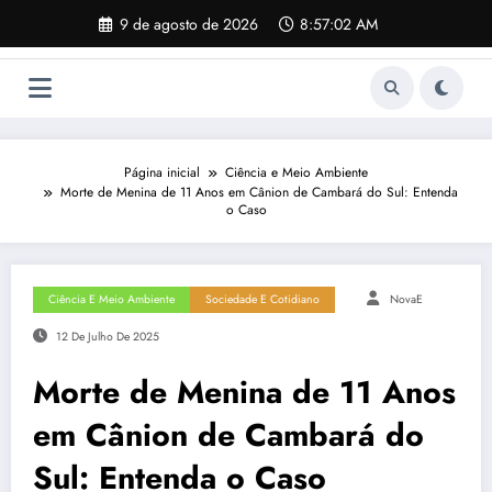
Pular
9 de agosto de 2026
8:57:03 AM
para
o
conteúdo
Página inicial
Ciência e Meio Ambiente
Morte de Menina de 11 Anos em Cânion de Cambará do Sul: Entenda
o Caso
Ciência E Meio Ambiente
Sociedade E Cotidiano
NovaE
12 De Julho De 2025
Morte de Menina de 11 Anos
em Cânion de Cambará do
Sul: Entenda o Caso