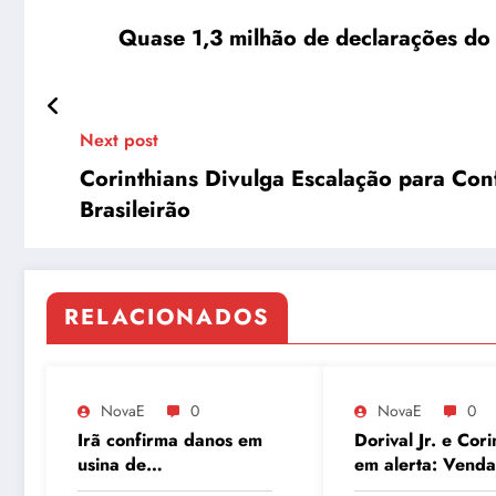
Quase 1,3 milhão de declarações do
Next post
Corinthians Divulga Escalação para Conf
Brasileirão
RELACIONADOS
NovaE
0
NovaE
0
Irã confirma danos em
Dorival Jr. e Cori
usina de
em alerta: Venda
enriquecimento de
André ao Milan