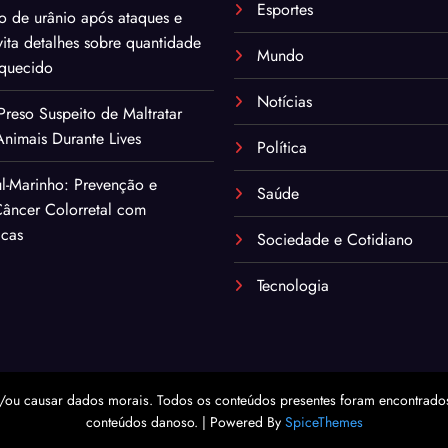
Esportes
o de urânio após ataques e
ita detalhes sobre quantidade
Mundo
iquecido
Notícias
eso Suspeito de Maltratar
nimais Durante Lives
Política
l-Marinho: Prevenção e
Saúde
âncer Colorretal com
icas
Sociedade e Cotidiano
Tecnologia
/ou causar dados morais. Todos os conteúdos presentes foram encontrados 
conteúdos danoso. | Powered By
SpiceThemes