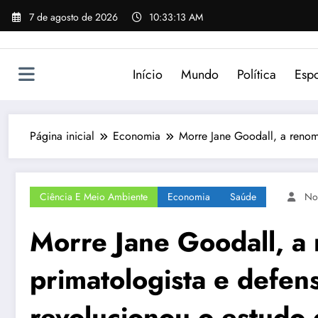
Pular
7 de agosto de 2026
10:33:13 AM
para
o
conteúdo
Início
Mundo
Política
Espo
Página inicial
Economia
Morre Jane Goodall, a renom
Ciência E Meio Ambiente
Economia
Saúde
No
Morre Jane Goodall, a
primatologista e defen
revolucionou o estudo