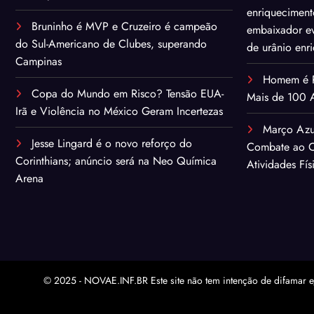
enriqueciment
Bruninho é MVP e Cruzeiro é campeão
embaixador ev
do Sul-Americano de Clubes, superando
de urânio enr
Campinas
Homem é Pr
Copa do Mundo em Risco? Tensão EUA-
Mais de 100 A
Irã e Violência no México Geram Incertezas
Março Azu
Jesse Lingard é o novo reforço do
Combate ao C
Corinthians; anúncio será na Neo Química
Atividades Fís
Arena
© 2025 - NOVAE.INF.BR Este site não tem intenção de difamar e