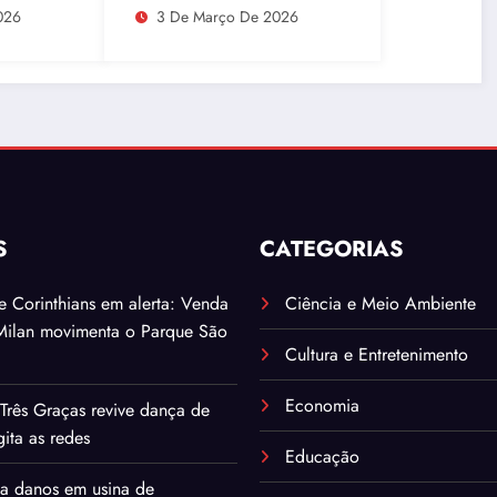
que
com Atividades Físicas
026
3 De Março De 2026
S
CATEGORIAS
. e Corinthians em alerta: Venda
Ciência e Meio Ambiente
Milan movimenta o Parque São
Cultura e Entretenimento
Economia
Três Graças revive dança de
ita as redes
Educação
ma danos em usina de