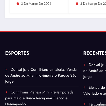
urânio após ataques e
movimenta o Par
3 De Março De 2026
3 De Março De 2
embaixador evita
São Jorge
detalhes sobre
quantidade de urânio
enriquecido
ESPORTES
RECENTE
Dorival Jr
Dorival Jr. e Corinthians em alerta: Venda
de André ao 
de André ao Milan movimenta o Parque São
Jorge
Jorge
Elenco de 
Corinthians Planeja Mini Pré-Temporada
Vale Tudo e ag
para Maio e Busca Recuperar Elenco e
Desempenho
Irã confir