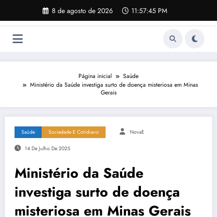
Pular
8 de agosto de 2026
11:57:46 PM
para
o
conteúdo
Página inicial
Saúde
Ministério da Saúde investiga surto de doença misteriosa em Minas
Gerais
Saúde
Sociedade E Cotidiano
NovaE
14 De Julho De 2025
Ministério da Saúde
investiga surto de doença
misteriosa em Minas Gerais