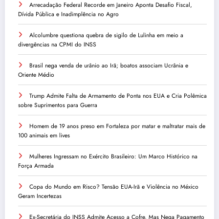
Arrecadação Federal Recorde em Janeiro Aponta Desafio Fiscal,
Dívida Pública e Inadimplência no Agro
Alcolumbre questiona quebra de sigilo de Lulinha em meio a
divergências na CPMI do INSS
Brasil nega venda de urânio ao Irã; boatos associam Ucrânia e
Oriente Médio
Trump Admite Falta de Armamento de Ponta nos EUA e Cria Polêmica
sobre Suprimentos para Guerra
Homem de 19 anos preso em Fortaleza por matar e maltratar mais de
100 animais em lives
Mulheres Ingressam no Exército Brasileiro: Um Marco Histórico na
Força Armada
Copa do Mundo em Risco? Tensão EUA-Irã e Violência no México
Geram Incertezas
Ex-Secretária do INSS Admite Acesso a Cofre, Mas Nega Pagamento