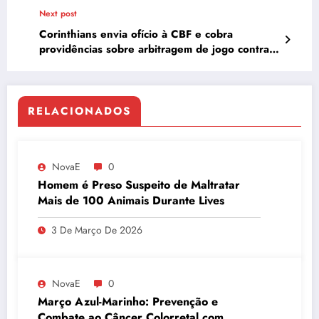
Next post
Corinthians envia ofício à CBF e cobra
providências sobre arbitragem de jogo contra
Bragantino
RELACIONADOS
NovaE
0
Homem é Preso Suspeito de Maltratar
Mais de 100 Animais Durante Lives
3 De Março De 2026
NovaE
0
Março Azul-Marinho: Prevenção e
Combate ao Câncer Colorretal com