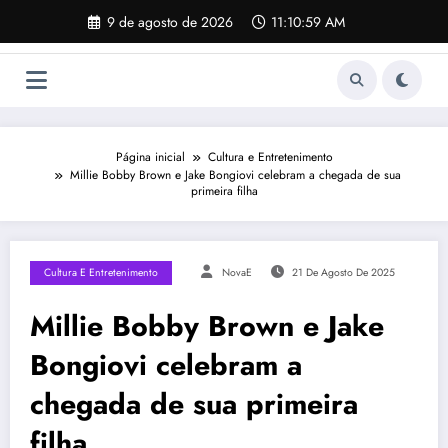
Pular
9 de agosto de 2026
11:11:00 AM
para
o
conteúdo
Página inicial
Cultura e Entretenimento
Millie Bobby Brown e Jake Bongiovi celebram a chegada de sua
primeira filha
Cultura E Entretenimento
NovaE
21 De Agosto De 2025
Millie Bobby Brown e Jake
Bongiovi celebram a
chegada de sua primeira
filha