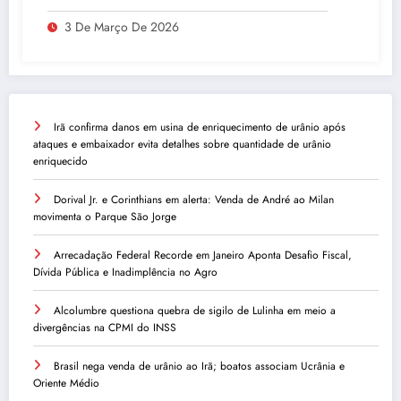
Lateral Amiotrófica
3 De Março De 2026
Irã confirma danos em usina de enriquecimento de urânio após
ataques e embaixador evita detalhes sobre quantidade de urânio
enriquecido
Dorival Jr. e Corinthians em alerta: Venda de André ao Milan
movimenta o Parque São Jorge
Arrecadação Federal Recorde em Janeiro Aponta Desafio Fiscal,
Dívida Pública e Inadimplência no Agro
Alcolumbre questiona quebra de sigilo de Lulinha em meio a
divergências na CPMI do INSS
Brasil nega venda de urânio ao Irã; boatos associam Ucrânia e
Oriente Médio