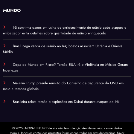
MUNDO
Irã confirma danos em usina de enriquecimento de urânio após ataques e
embaixador evita detalhes sobre quantidade de urânio enriquecido
Brasil nega venda de urânio ao Irã; boatos associam Ucrânia e Oriente
Médio
Copa do Mundo em Risco? Tensão EUA-Irã e Violência no México Geram
Incertezas
Melania Trump preside reunião do Conselho de Segurança da ONU em
meio a tensões globais
Brasileira relata tensão e explosões em Dubai durante ataques do Irã
© 2025 - NOVAE.INF.BR Este site não tem intenção de difamar e/ou causar dados
morais. Todos os conteúdos presentes foram encontrados em sites de terceiros. Favor