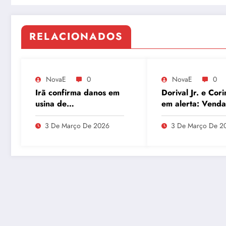
RELACIONADOS
NovaE
0
NovaE
0
Irã confirma danos em
Dorival Jr. e Cori
usina de
em alerta: Venda
enriquecimento de
André ao Milan
urânio após ataques e
movimenta o Par
3 De Março De 2026
3 De Março De 2
embaixador evita
São Jorge
detalhes sobre
quantidade de urânio
enriquecido