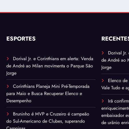
ESPORTES
RECENTE
Dorival Jr
Dorival Jr. e Corinthians em alerta: Venda
de André ao 
de André ao Milan movimenta o Parque São
Jorge
Jorge
Elenco de 
Corinthians Planeja Mini Pré-Temporada
Vale Tudo e ag
para Maio e Busca Recuperar Elenco e
Desempenho
Irã confir
enriqueciment
Bruninho é MVP e Cruzeiro é campeão
embaixador ev
do Sul-Americano de Clubes, superando
de urânio enr
Campinas