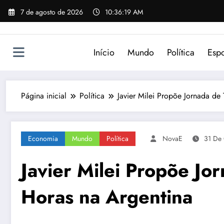
Pular
7 de agosto de 2026
10:36:19 AM
para
o
conteúdo
Início
Mundo
Política
Espo
Página inicial
Política
Javier Milei Propõe Jornada de
Economia
Mundo
Política
NovaE
31 De
Javier Milei Propõe Jo
Horas na Argentina