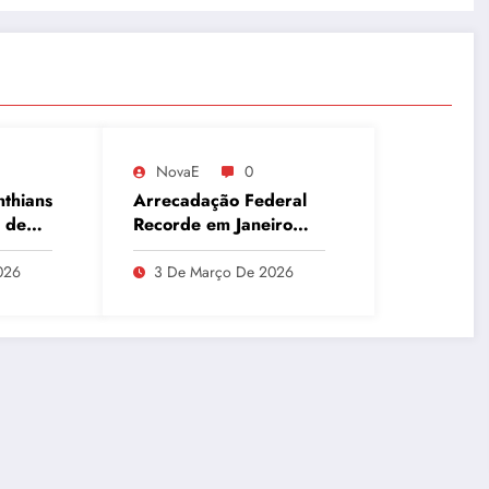
NovaE
0
nthians
Arrecadação Federal
 de
Recorde em Janeiro
Aponta Desafio Fiscal,
que
Dívida Pública e
026
3 De Março De 2026
Inadimplência no Agro