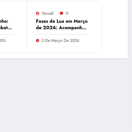
NovaE
0
nho:
Fases da Lua em Março
mbate
de 2026: Acompanhe
etal
o Ciclo Lunar
ísicas
026
3 De Março De 2026