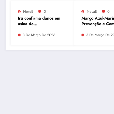
NovaE
0
NovaE
0
Irã confirma danos em
Março Azul-Mari
usina de
Prevenção e Co
enriquecimento de
ao Câncer Colorr
urânio após ataques e
com Atividades F
3 De Março De 2026
3 De Março De 2
embaixador evita
detalhes sobre
quantidade de urânio
enriquecido