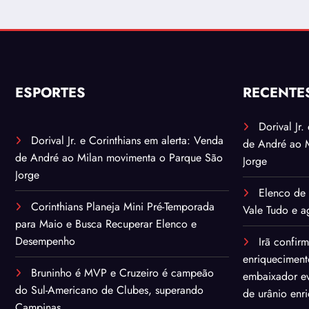
ESPORTES
RECENTE
Dorival Jr
Dorival Jr. e Corinthians em alerta: Venda
de André ao 
de André ao Milan movimenta o Parque São
Jorge
Jorge
Elenco de 
Corinthians Planeja Mini Pré-Temporada
Vale Tudo e ag
para Maio e Busca Recuperar Elenco e
Desempenho
Irã confir
enriqueciment
Bruninho é MVP e Cruzeiro é campeão
embaixador ev
do Sul-Americano de Clubes, superando
de urânio enr
Campinas