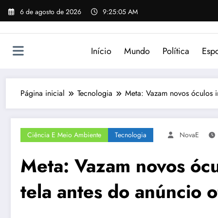
Pular
6 de agosto de 2026
9:25:05 AM
para
o
conteúdo
Início
Mundo
Política
Espo
Página inicial
Tecnologia
Meta: Vazam novos óculos in
Ciência E Meio Ambiente
Tecnologia
NovaE
Meta: Vazam novos ócu
tela antes do anúncio of