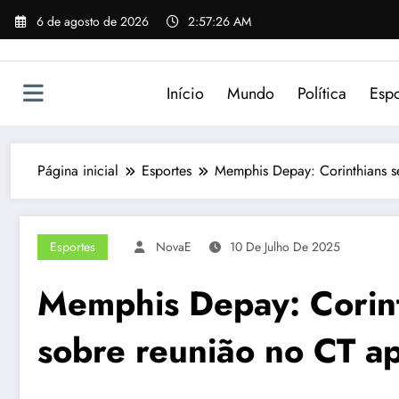
Pular
6 de agosto de 2026
2:57:26 AM
para
o
conteúdo
Início
Mundo
Política
Espo
Página inicial
Esportes
Memphis Depay: Corinthians s
Esportes
NovaE
10 De Julho De 2025
Memphis Depay: Corint
sobre reunião no CT a