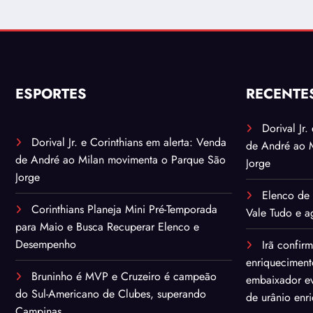
ESPORTES
RECENTE
Dorival Jr
Dorival Jr. e Corinthians em alerta: Venda
de André ao 
de André ao Milan movimenta o Parque São
Jorge
Jorge
Elenco de 
Corinthians Planeja Mini Pré-Temporada
Vale Tudo e ag
para Maio e Busca Recuperar Elenco e
Desempenho
Irã confir
enriqueciment
Bruninho é MVP e Cruzeiro é campeão
embaixador ev
do Sul-Americano de Clubes, superando
de urânio enr
Campinas