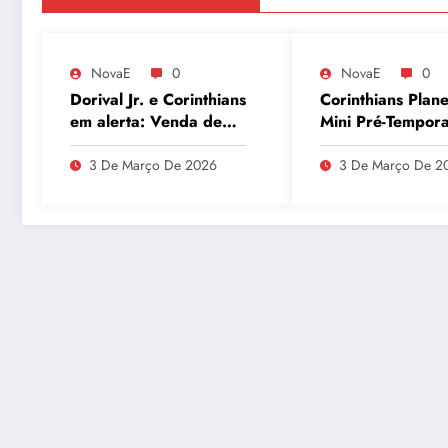
NovaE
0
NovaE
0
Dorival Jr. e Corinthians
Corinthians Plane
em alerta: Venda de
Mini Pré-Tempor
André ao Milan
para Maio e Bus
movimenta o Parque
Recuperar Elenc
3 De Março De 2026
3 De Março De 2
São Jorge
Desempenho