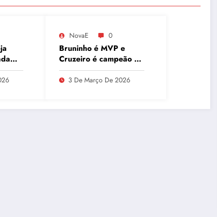
NovaE
0
ja
Bruninho é MVP e
ada
Cruzeiro é campeão do
ca
Sul-Americano de
o e
Clubes, superando
026
3 De Março De 2026
Campinas