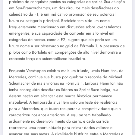
próximo de conquistar pontos na categorias de sprint. Sua atuação
em Spa-Francorchamps, um dos circuitos mais desafiadores do
calendário da F1, é um indicativo promissor de seu potencial
futuro na categoria principal. Bortoleto tem sido um nome
frequentemente mencionado em discussões sobre jovens talentos
emergentes, e sua capacidade de competir em alto nível em
categorias de acesso, como a F2, sugere que ele pode ser um
futuro nome a ser observado no grid da Fórmula 1. A presença de
pilotos como Bortoleto em competições de alto nível demonstra a
crescente força do automobilismo brasileiro.
Enquanto Verstappen celebra mais um triunfo, Lewis Hamilton, da
Mercedes, continua sua busca por quebrar o recorde de Michael
Schumacher de mais vitórias na Fórmula 1. Embora Hamilton não
tenha conseguido desafiar os líderes na Sprint Race belga, sua
determinação em alcançar essa marca histórica permanece
inabalável. A temporada atual tem sido um teste de resiliência
para a Mercedes, que busca recuperar a competitividade que a
caracterizou nos anos anteriores. A equipe tem trabalhado
arduamente no desenvolvimento do carro, e cada corrida
representa uma oportunidade para coletar dados valiosos e
avançar em suas metas. A rivalidade histórica entre a Mercedes e