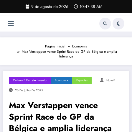
Pular
9 de agosto de 2026
10:47:38 AM
para
o
conteúdo
Página inicial
Economia
Max Verstappen vence Sprint Race do GP da Bélgica e amplia
liderança
Cultura E Entretenimento
Economia
Esportes
NovaE
26 De Julho De 2025
Max Verstappen vence
Sprint Race do GP da
Bélgica e amplia liderança