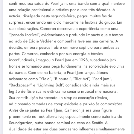
confirmou sua saída do Pearl Jam, uma banda com a qual manteve
uma relação profissional e artística por quase três décadas. A
notícia, divulgada nesta segunda-feira, pegou muitos fãs de
surpresa, encerrando um ciclo marcante na história do grupo. Em
suas declarações, Cameron descreveu a experiência como uma
“jornada incrível”, evidenciando o profundo impacto que o tempo
ao lado de Eddie Vedder e companhia teve em sua carreira. A
decisão, embora pessoal, abre um novo capítulo para ambas as
partes. Cameron, conhecido por sua energia e técnica
inconfundíveis, integrou o Pearl Jam em 1998, sucedendo Jack
Irons e se tornando uma peça fundamental na sonoridade evolutiva
da banda. Com ele na bateria, o Pearl Jam lançou álbuns
aclamados como “Yield”, “Binaural”, “Riot Act”, “Pearl Jam”,
“Backspacer” e “Lightning Bolt”, consolidando ainda mais sua
legião de fãs e sua relevância no cenário musical internacional.
Sua contribuição transcendeu a simples execução rítmica,
adicionando camadas de complexidade e paixão às composições.
Antes de se juntar ao Pearl Jam, Cameron já era uma figura
proeminente no rock alternativo, especialmente como baterista do
Soundgarden, outra banda seminal da cena de Seattle. A
dualidade de estar em duas bandas tão influentes simultaneamente