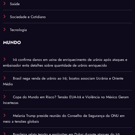
Saúde
Sociedade e Cotidiano
Tecnologia
MUNDO
Irã confirma danos em usina de enriquecimento de urânio após ataques e
embaixador evita detalhes sobre quantidade de urânio enriquecido
Brasil nega venda de urânio ao Irã; boatos associam Ucrânia e Oriente
Médio
Copa do Mundo em Risco? Tensão EUA-Irã e Violência no México Geram
Incertezas
Melania Trump preside reunião do Conselho de Segurança da ONU em
meio a tensões globais
Brasileira relata tensão e explosões em Dubai durante ataques do Irã