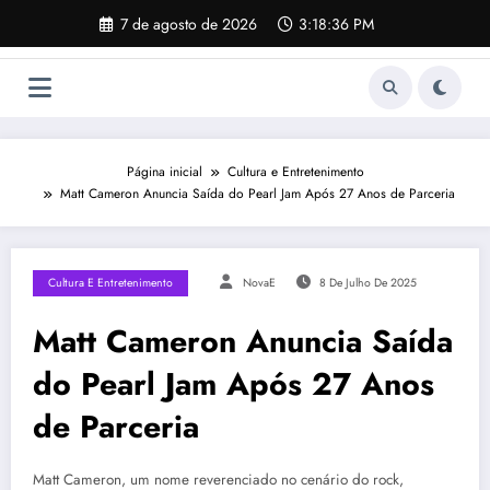
Pular
7 de agosto de 2026
3:18:37 PM
para
o
conteúdo
Página inicial
Cultura e Entretenimento
Matt Cameron Anuncia Saída do Pearl Jam Após 27 Anos de Parceria
Cultura E Entretenimento
NovaE
8 De Julho De 2025
Matt Cameron Anuncia Saída
do Pearl Jam Após 27 Anos
de Parceria
Matt Cameron, um nome reverenciado no cenário do rock,