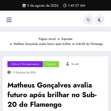
Pular
9 de agosto de 2026
1:49:28 AM
para
o
conteúdo
Página inicial
Esportes
Matheus Gonçalves avalia futuro após brilhar no Sub-20 do Flamengo
Cultura E Entretenimento
Esportes
NovaE
11 De Julho De 2025
Matheus Gonçalves avalia
futuro após brilhar no Sub-
20 do Flamengo