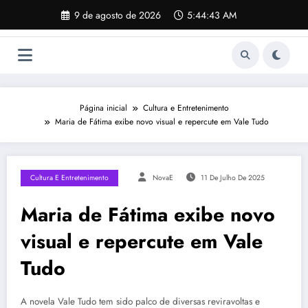
Pular
9 de agosto de 2026
5:44:44 AM
para
o
conteúdo
Página inicial
Cultura e Entretenimento
Maria de Fátima exibe novo visual e repercute em Vale Tudo
Cultura E Entretenimento
NovaE
11 De Julho De 2025
Maria de Fátima exibe novo
visual e repercute em Vale
Tudo
A novela Vale Tudo tem sido palco de diversas reviravoltas e