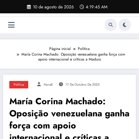
Pular
10 de agosto de 2026
4:19:46 AM
para
o
conteúdo
Página inicial
Política
María Corina Machado: Oposição venezuelana ganha força com
apoio internacional e críticas a Maduro
Política
NovaE
17 De Outubro De 2025
María Corina Machado:
Oposição venezuelana ganha
força com apoio
internacional e críticas a