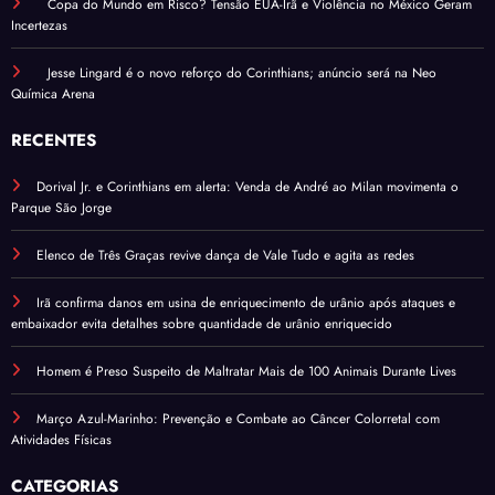
Copa do Mundo em Risco? Tensão EUA-Irã e Violência no México Geram
Incertezas
Jesse Lingard é o novo reforço do Corinthians; anúncio será na Neo
Química Arena
RECENTES
Dorival Jr. e Corinthians em alerta: Venda de André ao Milan movimenta o
Parque São Jorge
Elenco de Três Graças revive dança de Vale Tudo e agita as redes
Irã confirma danos em usina de enriquecimento de urânio após ataques e
embaixador evita detalhes sobre quantidade de urânio enriquecido
Homem é Preso Suspeito de Maltratar Mais de 100 Animais Durante Lives
Março Azul-Marinho: Prevenção e Combate ao Câncer Colorretal com
Atividades Físicas
CATEGORIAS