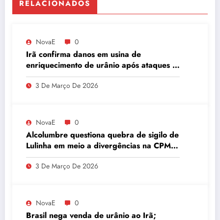
RELACIONADOS
NovaE
0
Irã confirma danos em usina de
enriquecimento de urânio após ataques e
embaixador evita detalhes sobre
3 De Março De 2026
quantidade de urânio enriquecido
NovaE
0
Alcolumbre questiona quebra de sigilo de
Lulinha em meio a divergências na CPMI
do INSS
3 De Março De 2026
NovaE
0
Brasil nega venda de urânio ao Irã;