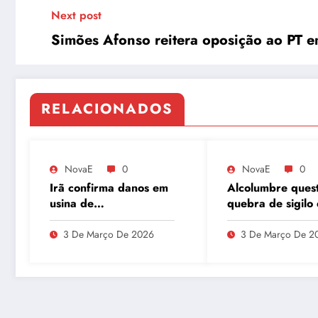
Next post
Simões Afonso reitera oposição ao PT 
RELACIONADOS
NovaE
0
NovaE
0
Irã confirma danos em
Alcolumbre ques
usina de
quebra de sigilo
enriquecimento de
Lulinha em meio 
urânio após ataques e
divergências na
3 De Março De 2026
3 De Março De 2
embaixador evita
do INSS
detalhes sobre
quantidade de urânio
enriquecido