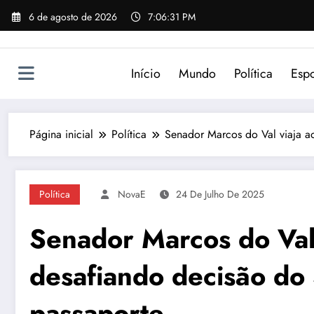
Pular
6 de agosto de 2026
7:06:31 PM
para
o
conteúdo
Início
Mundo
Política
Espo
Página inicial
Política
Senador Marcos do Val viaja a
Política
NovaE
24 De Julho De 2025
Senador Marcos do Val
desafiando decisão do
passaporte