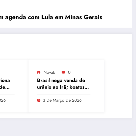
em agenda com Lula em Minas Gerais
NovaE
0
tiona
Brasil nega venda de
 de
urânio ao Irã; boatos
a
associam Ucrânia e
 CPMI
Oriente Médio
026
3 De Março De 2026