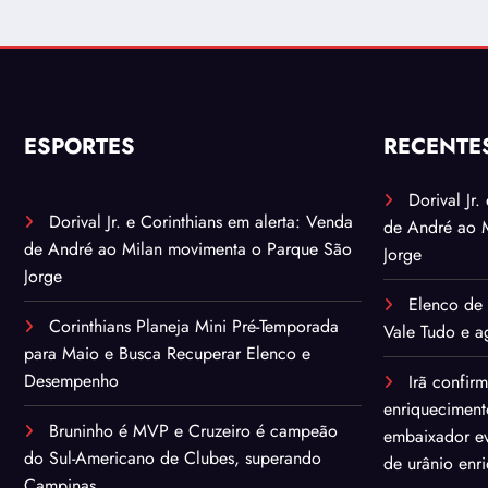
ESPORTES
RECENTE
Dorival Jr
Dorival Jr. e Corinthians em alerta: Venda
de André ao 
de André ao Milan movimenta o Parque São
Jorge
Jorge
Elenco de 
Corinthians Planeja Mini Pré-Temporada
Vale Tudo e ag
para Maio e Busca Recuperar Elenco e
Desempenho
Irã confir
enriqueciment
Bruninho é MVP e Cruzeiro é campeão
embaixador ev
do Sul-Americano de Clubes, superando
de urânio enr
Campinas