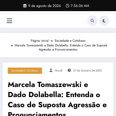
Pular
9 de agosto de 2026
7:56:07 AM
para
o
conteúdo
Página inicial
Sociedade e Cotidiano
Marcela Tomaszewski e Dado Dolabella: Entenda o Caso de Suposta
Agressão e Pronunciamentos
Sociedade E Cotidiano
NovaE
27 De Outubro De 2025
Marcela Tomaszewski e
Dado Dolabella: Entenda o
Caso de Suposta Agressão e
Pronunciamentos