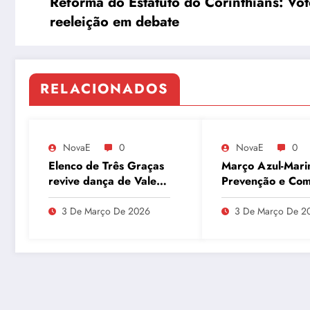
Reforma do Estatuto do Corinthians: Vot
reeleição em debate
RELACIONADOS
NovaE
0
NovaE
0
Elenco de Três Graças
Março Azul-Mari
revive dança de Vale
Prevenção e Co
Tudo e agita as redes
ao Câncer Colorr
com Atividades F
3 De Março De 2026
3 De Março De 2