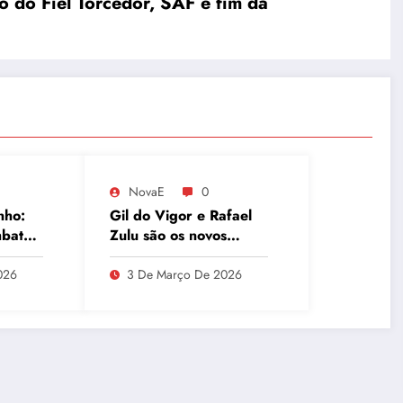
o do Fiel Torcedor, SAF e fim da
NovaE
0
nho:
Gil do Vigor e Rafael
mbate
Zulu são os novos
etal
integrantes do Papo de
ísicas
Segunda no GNT
026
3 De Março De 2026