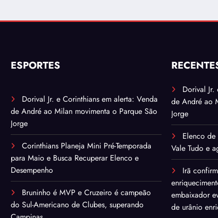
ESPORTES
RECENTE
Dorival Jr
Dorival Jr. e Corinthians em alerta: Venda
de André ao 
de André ao Milan movimenta o Parque São
Jorge
Jorge
Elenco de 
Corinthians Planeja Mini Pré-Temporada
Vale Tudo e ag
para Maio e Busca Recuperar Elenco e
Desempenho
Irã confir
enriqueciment
Bruninho é MVP e Cruzeiro é campeão
embaixador ev
do Sul-Americano de Clubes, superando
de urânio enr
Campinas