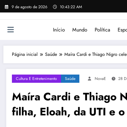
Pular
9 de agosto de 2026
10:43:22 AM
para
o
conteúdo
Início
Mundo
Política
Espo
Página inicial
Saúde
Maíra Cardi e Thiago Nigro celeb
Cultura E Entretenimento
Saúde
NovaE
28 D
Maíra Cardi e Thiago N
filha, Eloah, da UTI e o